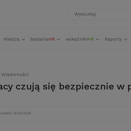
Wyszukaj
Wiedza
badania
HR
wskaźniki
HR
Raporty
Wiadomości
lacy czują się bezpiecznie w 
odano: 13.03.2025