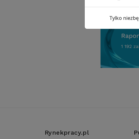
Tylko niezb
Rynekpracy.pl
P