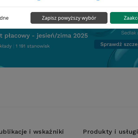
ędne
Zapisz powyższy wybór
Zaakc
ublikacje i wskaźniki
Produkty i usług