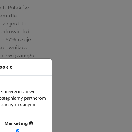
ych Polaków
iem dla
 że jest to
 zdrowie lub
łe 87% czuje
pracowników
yka związanego
nich lat był
cookie
o 7% stanowiły
 naruszeń
 i
e społecznościowe i
 udostępniamy partnerom
e z innymi danymi
Marketing