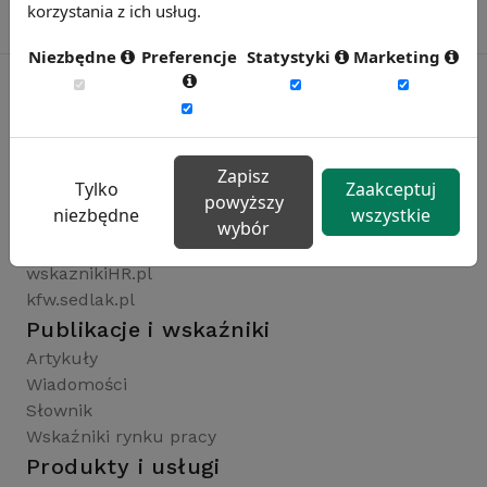
korzystania z ich usług.
Niezbędne
Preferencje
Statystyki
Marketing
Rynekpracy.pl
sedlak.pl
Zapisz
Tylko
Zaakceptuj
wynagrodzenia.pl
powyższy
niezbędne
wszystkie
raportyplacowe.pl
wybór
badaniaHR.pl
wskaznikiHR.pl
kfw.sedlak.pl
Publikacje i wskaźniki
Artykuły
Wiadomości
Słownik
Wskaźniki rynku pracy
Produkty i usługi