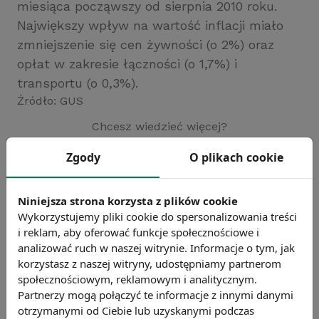
miesiąca począwszy od sierpnia 2010 roku.
Największy wpływ na wartość inflacji miało
zmniejszenie się cen żywności (o 2%) oraz
opłat w zakresie łączności (o 1,7%) i
transportu (o 0,3%).
Źródło: GUS
Chcesz wiedzieć więcej?
Zobacz więcej wiadomości
Zgody
O plikach cookie
Niniejsza strona korzysta z plików cookie
Wykorzystujemy pliki cookie do spersonalizowania treści
i reklam, aby oferować funkcje społecznościowe i
analizować ruch w naszej witrynie. Informacje o tym, jak
korzystasz z naszej witryny, udostępniamy partnerom
społecznościowym, reklamowym i analitycznym.
Partnerzy mogą połączyć te informacje z innymi danymi
otrzymanymi od Ciebie lub uzyskanymi podczas