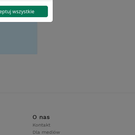
eptuj wszystkie
i
O nas
Kontakt
Dla mediów