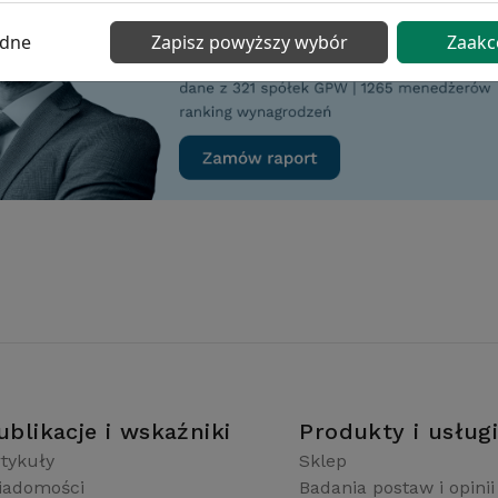
ędne
Zapisz powyższy wybór
Zaakc
ublikacje i wskaźniki
Produkty i usług
tykuły
Sklep
iadomości
Badania postaw i opinii