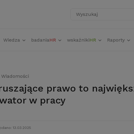
Wyszukaj
Wiedza
badania
HR
wskaźniki
HR
Raporty
Wiadomości
wator w pracy
odano: 13.03.2025