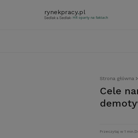
rynekpracy
.
pl
- HR oparty na faktach
Strona główna
Cele naruszające prawo to największy
demoty
Przeczytaj w 1 min.
D