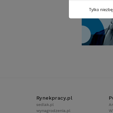
Tylko niezb
Rynekpracy.pl
P
sedlak.pl
Ar
wynagrodzenia.pl
W