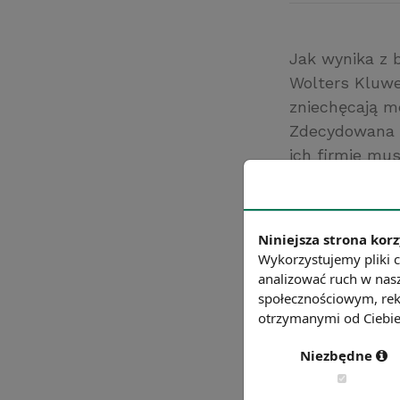
Jak wynika z 
Wolters Kluwe
zniechęcają 
Zdecydowana w
ich firmie mu
występowałyby
zniechęcające 
lokalizację sie
Niniejsza strona korz
Źródło: Motywa
Wykorzystujemy pliki c
analizować ruch w nasz
Chcesz wiedzie
społecznościowym, rek
otrzymanymi od Ciebie 
Niezbędne