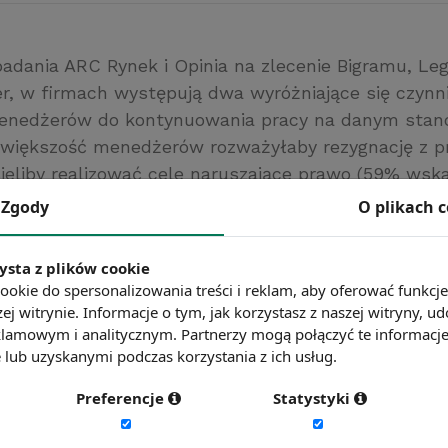
badania ARC Rynek i Opinia na zlecenie Bigramu, Le
r, w firmach występują dwa wyróżniające się czynni
menedżerów do kontynuowania pracy na danym stan
iększość menedżerów rozważyłaby rezygnację z pr
sieliby realizować cele naruszające prawo (59% wsk
 trudne relacje z przełożonymi (56% wskazań). Za 
Zgody
O plikach 
do pracy czynniki uznano złe warunki pracy (6%) i n
dziby (4%).
ysta z plików cookie
cje Menedżerów
ookie do spersonalizowania treści i reklam, aby oferować funkcj
ej witrynie. Informacje o tym, jak korzystasz z naszej witryny,
ć więcej?
Zobacz więcej wiadomości
lamowym i analitycznym. Partnerzy mogą połączyć te informacj
lub uzyskanymi podczas korzystania z ich usług.
Preferencje
Statystyki