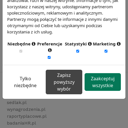
analizować ruch w naszej witrynie. Informacje o tym, jak
korzystasz z naszej witryny, udostępniamy partnerom
społecznościowym, reklamowym i analitycznym.
Partnerzy mogą połączyć te informacje z innymi danymi
otrzymanymi od Ciebie lub uzyskanymi podczas
korzystania z ich usług.
Niezbędne
Preferencje
Statystyki
Marketing
Zapisz
Tylko
Zaakceptuj
powyższy
niezbędne
wszystkie
wybór
Rynekpracy.pl
sedlak.pl
wynagrodzenia.pl
raportyplacowe.pl
badaniaHR.pl