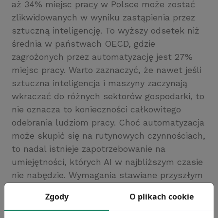
aż 34% miejsc pracy w Polsce może zostać
zlikwidowanych w wyniku zastąpienia przez
sztuczną inteligencję. To wyższy odsetek niż
średnia w państwach OECD, gdzie
zagrożonych przez automatyzację jest 27%
miejsc pracy. Warto zaznaczyć, że nawet jeśli
sztuczna inteligencja i maszyny zaczynają
wkraczać do różnych sektorów gospodarki, to
nie oznacza to konieczności całkowitego
odebrania ludziom pracy. Choć automatyzacja
może skupić się na rutynowych czynnościach,
to nadal istnieje zapotrzebowanie na
umiejętności, których AI w najbliższym czasie
nie nabędzie. Wymagania stawiane przyszłym
pracownikom już teraz się zmieniają,
Zgody
O plikach cookie
koncentrując się na umiejętnościach
analitycznych, kreatywności i adaptacji do