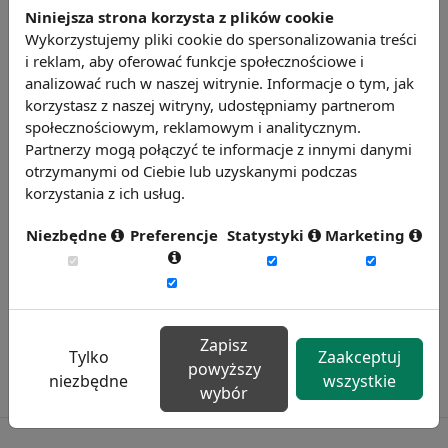
Niniejsza strona korzysta z plików cookie
różnych środowisk pracy.
Wykorzystujemy pliki cookie do spersonalizowania treści
Źródło: https://businessinsider.com.pl
i reklam, aby oferować funkcje społecznościowe i
Chcesz wiedzieć więcej?
analizować ruch w naszej witrynie. Informacje o tym, jak
korzystasz z naszej witryny, udostępniamy partnerom
Zobacz więcej wiadomości
społecznościowym, reklamowym i analitycznym.
Partnerzy mogą połączyć te informacje z innymi danymi
otrzymanymi od Ciebie lub uzyskanymi podczas
korzystania z ich usług.
Niezbędne
Preferencje
Statystyki
Marketing
Zapisz
Tylko
Zaakceptuj
powyższy
niezbędne
wszystkie
wybór