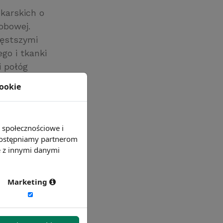
karskich o
robowej.
zęstszymi
go i tkanki
i połóg
ów
cookie
howania (11%).
e społecznościowe i
 udostępniamy partnerom
e z innymi danymi
Marketing