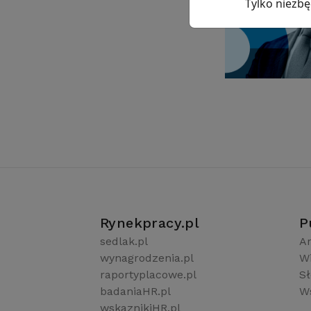
Tylko niezb
Rynekpracy.pl
P
sedlak.pl
Ar
wynagrodzenia.pl
W
raportyplacowe.pl
S
badaniaHR.pl
Ws
wskaznikiHR.pl