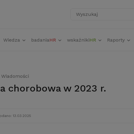
Wyszukaj
Wiedza
badania
HR
wskaźniki
HR
Raporty
Wiadomości
ja chorobowa w 2023 r.
odano: 13.03.2025