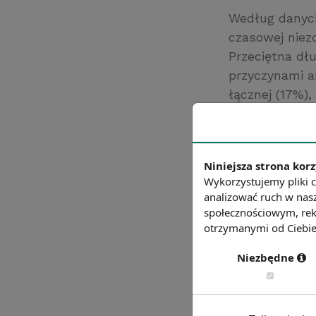
Według danych
czasowej niezd
Przeciętna dłu
przyczynami a
łącznej (17%),
(14,2%), urazy
zewnętrznych”
Źródło: https://
Niniejsza strona korz
Chcesz wiedzie
Wykorzystujemy pliki c
analizować ruch w nasz
społecznościowym, rek
otrzymanymi od Ciebie 
Niezbędne