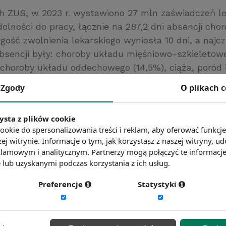
 ZUS, w 2023 r. wystawiono 27 mln zaświadczeń le
olności do pracy, łącznie na 287,2 dni absencji cho
gość zwolnienia lekarskiego wyniosła 10 dni, a najc
bsencji były: choroby układu mięśniowo-szkieletowe
 choroby układu oddechowego (14,5%), ciąża, poród 
, zatrucia i „inne określone skutki działania czynnik
Zgody
O plikach 
 (13,4%) ora zaburzenia psychiczne i zaburzenia zac
www.bankier.pl
ysta z plików cookie
ć więcej?
Zobacz więcej wiadomości
ookie do spersonalizowania treści i reklam, aby oferować funkcj
ej witrynie. Informacje o tym, jak korzystasz z naszej witryny,
lamowym i analitycznym. Partnerzy mogą połączyć te informacj
lub uzyskanymi podczas korzystania z ich usług.
Preferencje
Statystyki