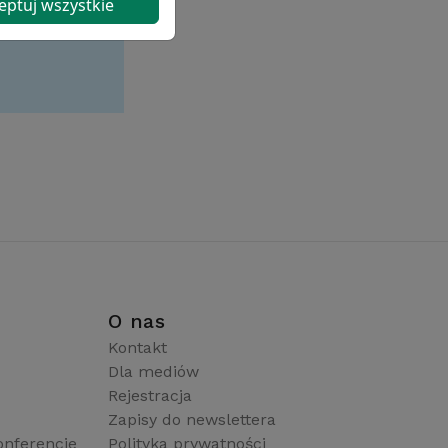
eptuj wszystkie
i
O nas
Kontakt
Dla mediów
Rejestracja
Zapisy do newslettera
onferencje
Polityka prywatności