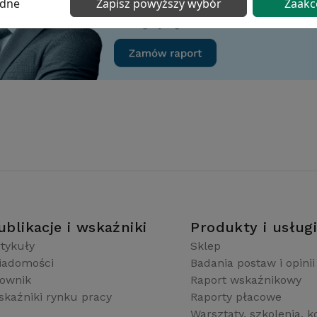
ędne
Zapisz powyższy wybór
Zaakc
ublikacje i wskaźniki
Produkty i usług
tykuły
Sklep
iadomości
Badania postaw i opinii
łownik
Raport wskaźnikowy
kaźniki rynku pracy
Raporty płacowe
Warsztaty, szkolenia, k