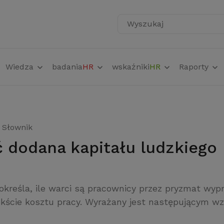
Wyszukaj
Wiedza
badania
HR
wskaźniki
HR
Raporty
Słownik
ść dodana kapitału ludzkiego
określa, ile warci są pracownicy przez pryzmat wy
kście kosztu pracy. Wyrażany jest następującym w