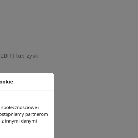
EBIT) lub zysk
cookie
rodzeń
sowy wg stanu
e społecznościowe i
 udostępniamy partnerom
e z innymi danymi
 kończący