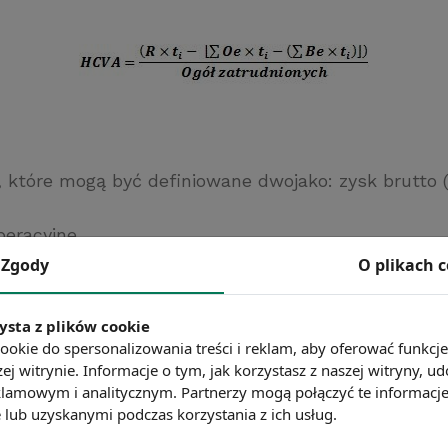
, które mogą być definiowane dwojako: zysk brutto (
peracyjne
ynagrodzeń brutto
Zgody
O plikach 
dodatkowe poniesione w związku z budżetem wynag
ficja)
ysta z plików cookie
a którego liczony jest indeks (jeśli jest to rok bilan
ookie do spersonalizowania treści i reklam, aby oferować funkcj
udnia)
ej witrynie. Informacje o tym, jak korzystasz z naszej witryny,
lamowym i analitycznym. Partnerzy mogą połączyć te informacj
onych – na podstawie umowy o pracę na dany dzień
lub uzyskanymi podczas korzystania z ich usług.
zny, np. 31 grudnia