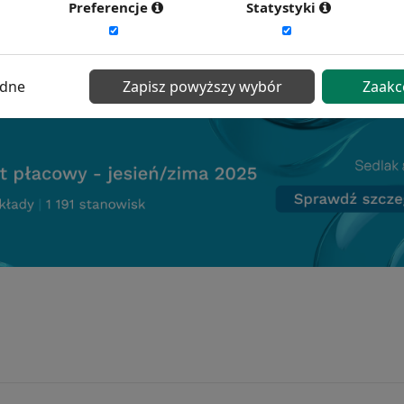
Preferencje
Statystyki
ć więcej?
Zobacz więcej haseł
ędne
Zapisz powyższy wybór
Zaakc