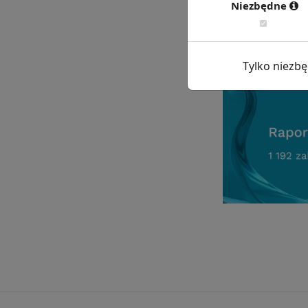
Niezbędne
Chcesz wiedzie
Tylko niezb