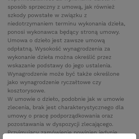
sposób sprzeczny z umową, jak również
szkody powstałe w związku z
niedotrzymaniem terminu wykonania dzieła,
ponosi wykonawca będący stroną umowy.
Umowa o dzieło jest zawsze umową
odpłatną. Wysokość wynagrodzenia za
wykonanie dzieła można określić przez
wskazanie podstawy do jego ustalenia.
Wynagrodzenie może być także określone
jako wynagrodzenie ryczałtowe czy
kosztorysowe.
W umowie o dzieło, podobnie jak w umowie
zlecenia, brak jest charakterystycznego dla
umowy o pracę podporządkowania oraz
pozostawania w dyspozycji zlecającego.
Przyjmujący zamówienie powinien jedynie