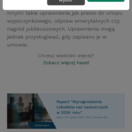
umowy. Wykonawcy nie przysługują między
innymi takie uprawnienia jak prawo do urlopu
wypoczynkowego, odpraw emerytalnych czy
nagród jubileuszowych. Uprawnienia mogą
jednak przysługiwać, gdy zapisano je w
umowie.
Chcesz wiedzieć więcej?
Zobacz więcej haseł