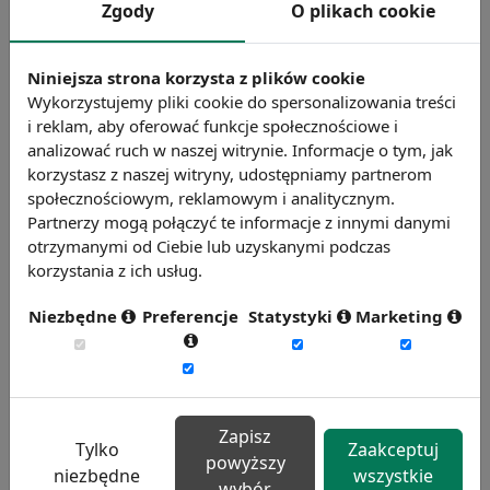
stosować się do wskazówek zamawiającego.
Zgody
O plikach cookie
Dopóki dzieło nie zostało ukończone,
zamawiający może w każdej chwili odstąpić
Niniejsza strona korzysta z plików cookie
od umowy, płacąc wynagrodzenie.
Wykorzystujemy pliki cookie do spersonalizowania treści
Wynagrodzenie to może być jednak
i reklam, aby oferować funkcje społecznościowe i
analizować ruch w naszej witrynie. Informacje o tym, jak
pomniejszone w stosunku do umówionego o
korzystasz z naszej witryny, udostępniamy partnerom
to, co przyjmujący zamówienie zaoszczędził z
społecznościowym, reklamowym i analitycznym.
powodu niewykonania dzieła. Roszczenia
Partnerzy mogą połączyć te informacje z innymi danymi
wynikające z umowy o dzieło przedawniają się
otrzymanymi od Ciebie lub uzyskanymi podczas
korzystania z ich usług.
z upływem dwóch lat od dnia oddania dzieła.
Jeżeli natomiast dzieło nie zostało oddane, to
Niezbędne
Preferencje
Statystyki
Marketing
od dnia, w którym zgodnie z treścią umowy
miało być oddane. Z uwagi na fakt, że do
umowy o dzieło nie mają zastosowania
przepisy kodeksu pracy wykonawcy działa
Zapisz
przysługują tylko takie prawa jakie
Tylko
Zaakceptuj
powyższy
niezbędne
wszystkie
bezpośrednio wynikają z treści zawartej
wybór