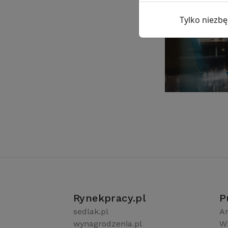
Tylko niezb
Rynekpracy.pl
P
sedlak.pl
Ar
wynagrodzenia.pl
W