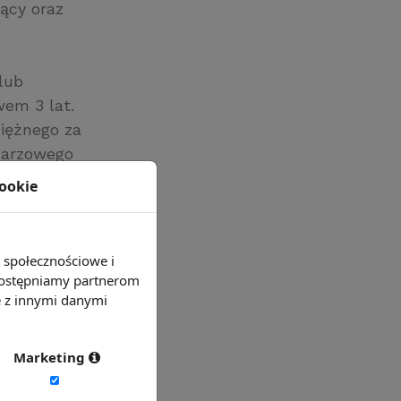
ący oraz
lub
wem 3 lat.
iężnego za
darzowego
dających w
cookie
h z
lić wówczas
e społecznościowe i
 udostępniamy partnerom
e z innymi danymi
Marketing