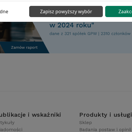
ędne
Zapisz powyższy wybór
Zaakc
ublikacje i wskaźniki
Produkty i usług
tykuły
Sklep
iadomości
Badania postaw i opinii