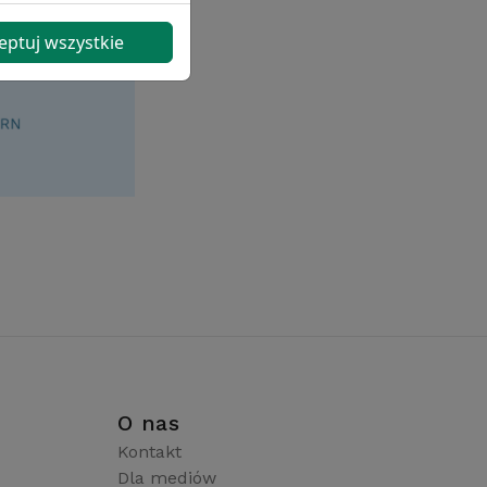
eptuj wszystkie
i
O nas
Kontakt
Dla mediów