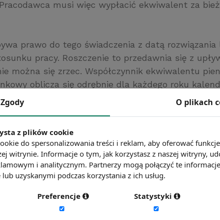
. Pracodawca musi więc wypłacić ekwiwalent za bież
ywa prawo do tego świadczenia z datą rozwiązania 
tosunku pracy. Roszczenie to przedawnia się z upły
ie można się zrzec. Współczynnik ekwiwalentu pien
nkowy oblicza się odrębnie dla każdego roku kalen
ie od liczby dni w danym roku łączną liczbę przypa
Zgody
O plikach 
edziel, świąt oraz dni wolnych od pracy wynikającyc
o tygodnia pracy. Otrzymaną wartość należy podzie
ysta z plików cookie
ookie do spersonalizowania treści i reklam, aby oferować funkcj
ej witrynie. Informacje o tym, jak korzystasz z naszej witryny,
ć więcej?
Zobacz więcej haseł
lamowym i analitycznym. Partnerzy mogą połączyć te informacj
lub uzyskanymi podczas korzystania z ich usług.
Preferencje
Statystyki