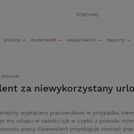
Wyszukaj
Wiedza
badania
HR
wskaźniki
HR
Raporty
Słownik
lent za niewykorzystany url
eniężny wypłacany pracownikowi w przypadku niew
go mu urlopu w całości lub w części z powodu rozw
tosunku pracy. Ekwiwalent przysługuje również pra