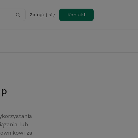
Zaloguj się
Kontakt
op
ykorzystania
iązania lub
cownikowi za