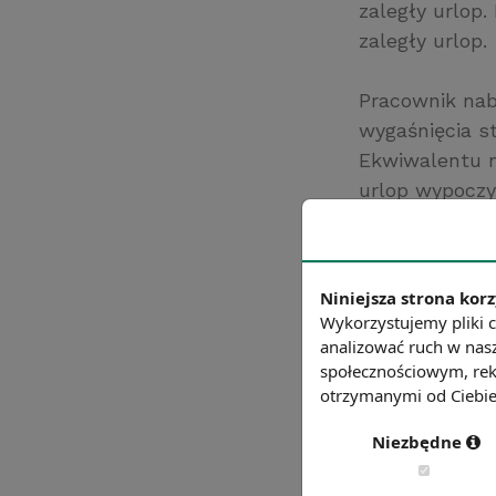
zaległy urlop
zaległy urlop.
Pracownik nab
wygaśnięcia s
Ekwiwalentu n
urlop wypoczy
poprzez odjęc
danym roku ni
pięciodnioweg
Niniejsza strona korz
przez 12.
Wykorzystujemy pliki c
analizować ruch w nasz
Chcesz wiedzie
społecznościowym, rek
otrzymanymi od Ciebie 
Niezbędne