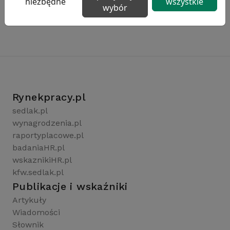
niezbędne
wszystkie
wybór
Rynekpracy.pl
sedlak.pl
wynagrodzenia.pl
raportyplacowe.pl
badaniaHR.pl
wskaznikiHR.pl
kfw.sedlak.pl
Publikacje i wskaźniki
Artykuły
Wiadomości
Słownik