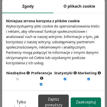
stopa bezrobocia.
Zgody
O plikach cookie
Patrz też:
Bezrobotny
,
Bezrobotny
Niniejsza strona korzysta z plików cookie
zarejestrowany
,
Bezrobotny długotrwale
,
Wykorzystujemy pliki cookie do spersonalizowania treści
Bezrobocie dobrowolne
,
Bezrobocie frykcyjne
,
i reklam, aby oferować funkcje społecznościowe i
analizować ruch w naszej witrynie. Informacje o tym, jak
Bezrobocie naturalne
,
Bezrobocie sezonowe
,
korzystasz z naszej witryny, udostępniamy partnerom
Bezrobocie strukturalne
społecznościowym, reklamowym i analitycznym.
Partnerzy mogą połączyć te informacje z innymi danymi
Chcesz wiedzieć więcej?
otrzymanymi od Ciebie lub uzyskanymi podczas
Zobacz więcej haseł
korzystania z ich usług.
Niezbędne
Preferencje
Statystyki
Marketing
Zapisz
Tylko
Zaakceptuj
powyższy