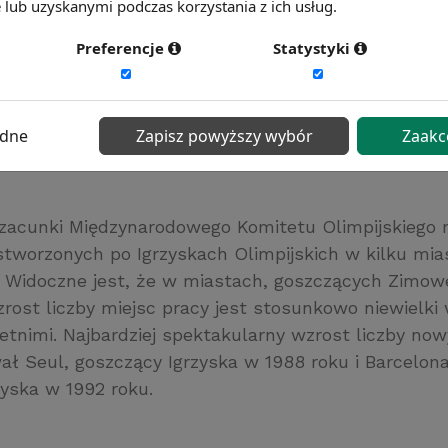
lub uzyskanymi podczas korzystania z ich usług.
ek cen kanadyjskiej waluty. Z kolei raport przygotow
 British Columbia, porównujący trendy na
rynku pracy
Preferencje
Statystyki
skich metropolii
, sugeruje, że korzystne tendencje
arzyszyły jedynie właśnie okresowi przedolimpijsk
ki dotyczące bezrobocia pogarszały się, co świadcz
ędne
Zapisz powyższy wybór
Zaakc
niu potencjału Igrzysk w kreowaniu korzystnych ten
zacunki Międzynarodowego Komitetu Olimpijskiego 
 stworzonych po Igrzyskach Olimpijskich w kilku mi
 Widoczne jest, że w miastach, goszczących Zimowe
zrost liczby miejsc pracy jest stosunkowo niewielk
etnimi. Najbardziej spektakularny wzrost liczby no
ł Seul, goszczący Igrzyska w 1988 roku i Barcelona
zyska w 1992 roku.