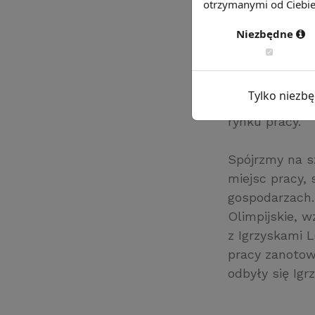
otrzymanymi od Ciebie 
recesji i zwyż
University of
Niezbędne
innych kanadyj
bezrobocia
tow
roku statysty
Tylko niezb
niewykorzysta
rynku pracy.
Spójrzmy na s
miejsc pracy,
gospodarzach.
Olimpijskie, w
z Igrzyskami L
pracy zanotowa
odbyły się Igr