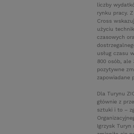
liczby wydatk
rynku pracy. Z
Cross wskazuj
użyciu techn
czasowych ora
dostrzegalneg
usług czasu w
800 osób, ale 
pozytywne zmi
zapowiadane p
Dla Turynu ZI
głównie z prz
sztuki i to –
Organizacyjne
Igrzysk Turyn
zmieniło się p