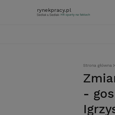
rynekpracy
.
pl
- HR oparty na faktach
Strona główna
Zmiany na rynku pracy miast
- go
Igrzy