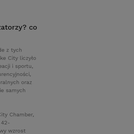
atorzy? co
de z tych
ke City liczyło
cji i sportu,
rencyjności,
ralnych oraz
nie samych
City Chamber,
 42-
owy wzrost