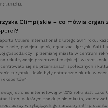
r (Kanada).
rzyska Olimpijskie – co mówią organiz
perci?
aportu Coliers International z lutego 2014 roku, każ
oje cele, podejmując się organizacji Igrzysk. Salt La
wój gospodarczy i przemianę miasta w centrum rekrea
na rekultywację przestrzeni miejskiej i wzrost konku
centrowało się na przemianach społecznych i kultu
zenia turystyki. Jakie były ostateczne skutki w oce
 i ekspertów?
 swojej stronie internetowej w 2012 roku Salt Lake 
stan Utah, w którym znajduje się miasto, zanotował
rost liczby wizytujących go narciarzy i 67-procent