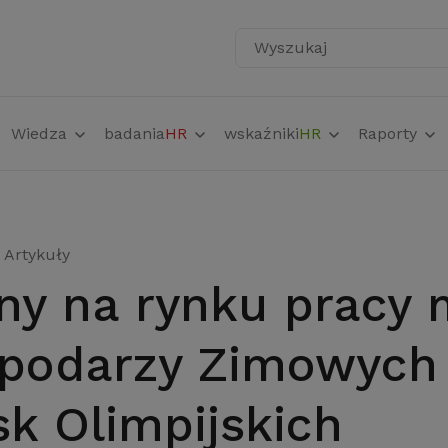
Wyszukaj
Wiedza
badania
HR
wskaźniki
HR
Raporty
Artykuły
spodarzy Zimowych
sk Olimpijskich