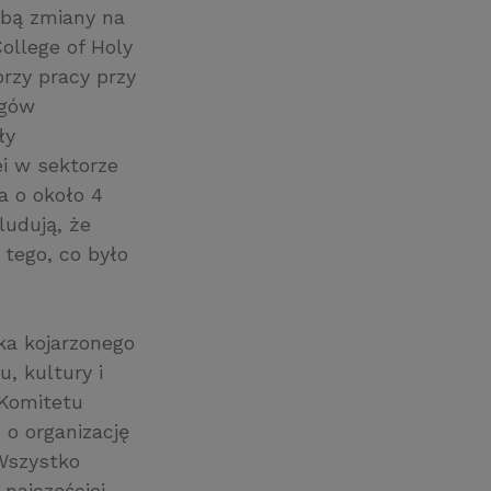
obą zmiany na
ollege of Holy
rzy pracy przy
egów
ły
i w sektorze
a o około 4
ludują, że
 tego, co było
ka kojarzonego
, kultury i
 Komitetu
 o organizację
 Wszystko
 najczęściej