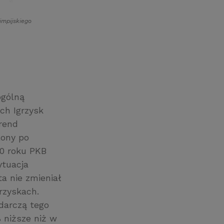
mpijskiego
ogólną
ch Igrzysk
rend
lony po
10 roku PKB
ytuacja
a nie zmieniał
rzyskach.
darczą tego
 niższe niż w