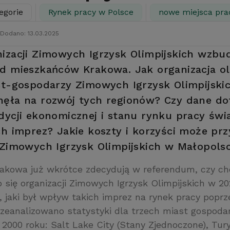
egorie
Rynek pracy w Polsce
nowe miejsca pra
Dodano: 13.03.2025
izacji Zimowych Igrzysk Olimpijskich wzbu
d mieszkańców Krakowa. Jak organizacja o
st-gospodarzy Zimowych Igrzysk Olimpijski
ęła na rozwój tych regionów? Czy dane do
dycji ekonomicznej i stanu rynku pracy świ
ch imprez? Jakie koszty i korzyści może prz
 Zimowych Igrzysk Olimpijskich w Małopols
akowa już wkrótce zdecydują w referendum, czy chc
 się organizacji Zimowych Igrzysk Olimpijskich w 20
, jaki był wpływ takich imprez na rynek pracy popr
rzeanalizowano statystyki dla trzech miast gospodar
 2000 roku: Salt Lake City (Stany Zjednoczone), Tur