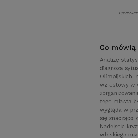
Opracowan
Co mówią
Analizę staty
diagnozą sytu
Olimpijskich,
wzrostowy w w
zorganizowani
tego miasta b
wygląda w prz
się znacząco z
Nadejście kry
włoskiego mia