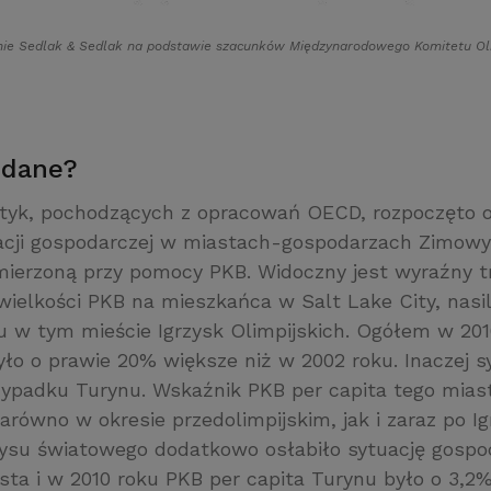
ie Sedlak
&
Sedlak na podstawie szacunków Międzynarodowego Komitetu Oli
 dane?
styk, pochodzących z opracowań OECD, rozpoczęto 
acji gospodarczej w miastach-gospodarzach Zimowy
 mierzoną przy pomocy PKB. Widoczny jest wyraźny t
ielkości PKB na mieszkańca w Salt Lake City, nasi
u w tym mieście Igrzysk Olimpijskich. Ogółem w 20
yło o prawie 20% większe niż w 2002 roku. Inaczej s
ypadku Turynu. Wskaźnik PKB per capita tego miast
arówno w okresie przedolimpijskim, jak i zaraz po Ig
zysu światowego dodatkowo osłabiło sytuację gospo
sta i w 2010 roku PKB per capita Turynu było o 3,2%