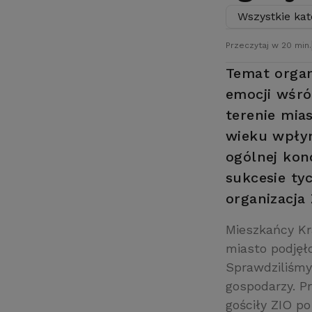
Wszystkie kat
Przeczytaj w 20 min.
Temat organ
emocji wśró
terenie mia
wieku wpłyn
ogólnej kon
sukcesie ty
organizacja
Mieszkańcy Kr
miasto podjęło
Sprawdziliśmy
gospodarzy. P
gościły ZIO po