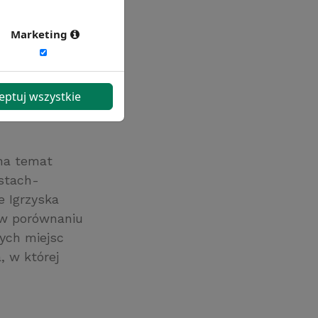
any przez
 Vancouver i
Marketing
 np. w aspekcie
iemu. Od 2009
y o pewnym
eptuj wszystkie
dencji na
na temat
astach-
 Igrzyska
i w porównaniu
wych miejsc
, w której