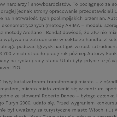
ów narciarzy i snowboardzistów. To pociągnęło za s
 drugiej jednak strony opracowanie przedstawicieli C
e na nietrwałość tych poolimpijskich przemian. Auto
ik ekonometrycznych (metody ARIMA – modelu szer
z metody Arellano i Bonda) dowiedli, że ZIO nie mia
o wpływu na zatrudnienie w sektorze handlu. Z kole
olnego podczas Igrzysk nastąpił wzrost zatrudnieni
3 700 z nich straciło pracę rok później. Autorzy konk
any na rynku pracy stanu Utah były jedynie częścią
rzed ZIO.
O były katalizatorem transformacji miasta – z ośrod
emysłem, miasto miało zmienić się w centrum sportu
 zgodnie ze słowami Roberto Daneo – byłego członka
go Turyn 2006, udało się. Przed wygraniem konkursu
 nie był uważany za turystyczne miasto Włoch. (…)
o Igrzyskach, kiedy Turyn stał się jednym z czterech