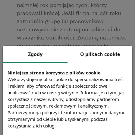
najmniej rok pomijając tych, którzy
pracowali krócej. Jeśli firma na pół roku
zatrudniła grupę 50 pracowników
sezonowych nie zostaną oni wliczeni do
wskaźnika stabilności. Zostaną natomiast
uwzględnieni w ogólnym wskaźniku
rotacji, który odnosi się do średniej liczby
Zgody
O plikach cookie
pracowników
Niniejsza strona korzysta z plików cookie
Wskaźnik stabilności kadry kierowniczej -
Wykorzystujemy pliki cookie do spersonalizowania treści
i reklam, aby oferować funkcje społecznościowe i
określa jaki jest udział kierowników
analizować ruch w naszej witrynie. Informacje o tym, jak
zatrudnionych w przedsiębiorstwie przez
korzystasz z naszej witryny, udostępniamy partnerom
okres 1 roku lub krócej w ogólnej liczbie
społecznościowym, reklamowym i analitycznym.
kierowników.
Partnerzy mogą połączyć te informacje z innymi danymi
otrzymanymi od Ciebie lub uzyskanymi podczas
korzystania z ich usług.
Wskaźnik rezygnacji dobrowolnych -