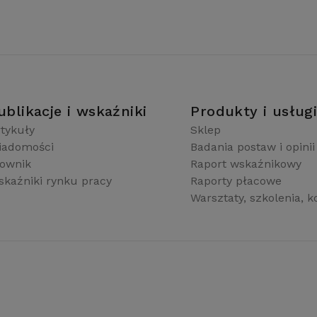
ublikacje i wskaźniki
Produkty i usług
tykuły
Sklep
iadomości
Badania postaw i opinii
łownik
Raport wskaźnikowy
kaźniki rynku pracy
Raporty płacowe
Warsztaty, szkolenia, k