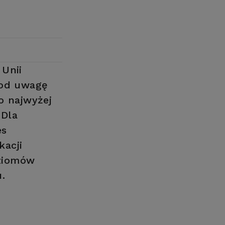
 Unii
Pod uwagę
o najwyżej
 Dla
es
kacji
oziomów
.