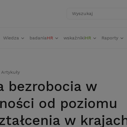
Wyszukaj
Wiedza
badania
HR
wskaźniki
HR
Raporty
Artykuły
żności od poziomu
ztałcenia w krajac