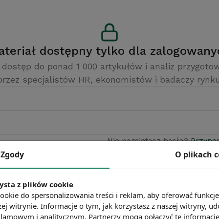
Materiał dostępny tylko dla zalogowan
 dostęp do ponad 1 000 artykułów i analiz przygot
przez specjalistów HR, ekonomistów i badaczy rynku
Nie pamiętasz hasła?
Przypo
Zgody
O plikach 
Zaloguj się
Nie masz konta?
Załóż darmowe konto
ysta z plików cookie
ookie do spersonalizowania treści i reklam, aby oferować funkcj
ej witrynie. Informacje o tym, jak korzystasz z naszej witryny,
lamowym i analitycznym. Partnerzy mogą połączyć te informacj