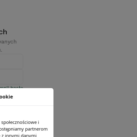
ych
owanych
.
mnij hasło
cookie
e społecznościowe i
 udostępniamy partnerom
e z innymi danymi