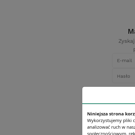
Zyskaj
E-mail
Hasło
Niniejsza strona korz
Wykorzystujemy pliki c
analizować ruch w nasz
społecznościowym, rek