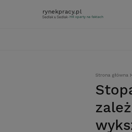
rynekpracy
.
pl
- HR oparty na faktach
Strona główna
Stopa bezrobocia w
zale
wyks