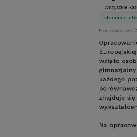
Wszystkie kat
studenci i ab
Przeczytaj w 3 min.
D
Opracowanie
Europejskie
wzięto osob
gimnazjalny
każdego po
porównawczy
znajduje si
wykształcen
Na opracowa