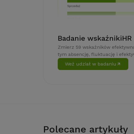
Badanie wskaźnikiHR
Zmierz 59 wskaźników efektywno
tym absencję, fluktuację i efekt
Weź udział w badaniu
Polecane artykuły