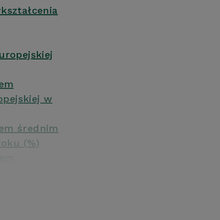
kształcenia
uropejskiej
iem
pejskiej w
iem średnim
roku (%)
iem
)