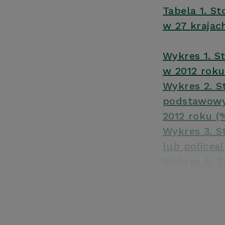
Tabela 1. S
w 27 krajac
Wykres 1. S
w 2012 roku
Wykres 2. S
podstawowym
2012 roku (
Wykres 3. S
lub policea
Wykres 4. S
wyższym w 2