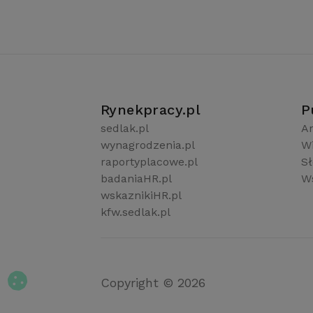
Rynekpracy.pl
P
sedlak.pl
Ar
wynagrodzenia.pl
W
raportyplacowe.pl
S
badaniaHR.pl
Ws
wskaznikiHR.pl
kfw.sedlak.pl
Copyright © 2026