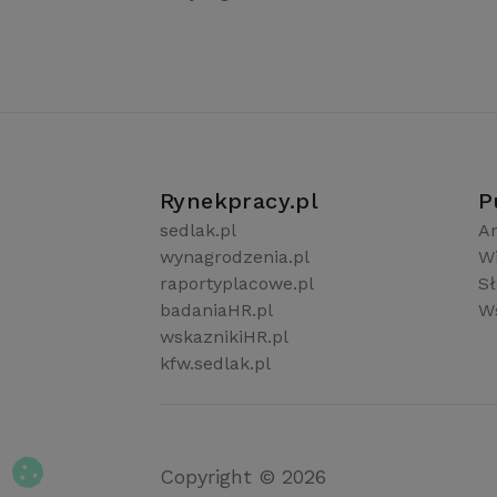
Rynekpracy.pl
P
sedlak.pl
Ar
wynagrodzenia.pl
W
raportyplacowe.pl
S
badaniaHR.pl
Ws
wskaznikiHR.pl
kfw.sedlak.pl
Copyright © 2026