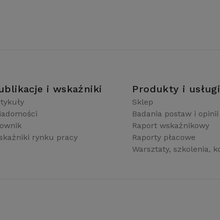
ublikacje i wskaźniki
Produkty i usług
tykuły
Sklep
iadomości
Badania postaw i opinii
łownik
Raport wskaźnikowy
kaźniki rynku pracy
Raporty płacowe
Warsztaty, szkolenia, k