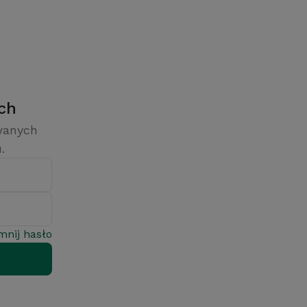
ych
owanych
.
mnij hasło