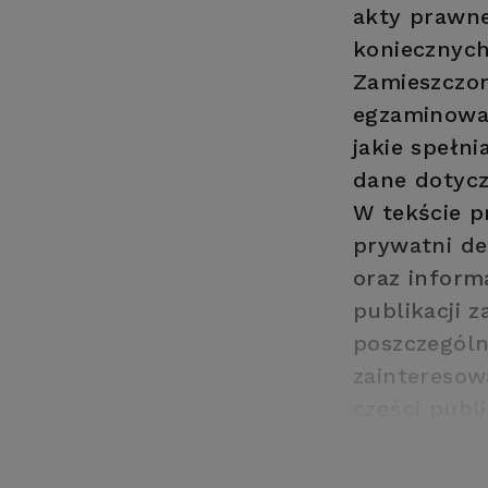
akty prawn
koniecznych
Zamieszczon
egzaminowan
jakie spełn
dane dotycz
W tekście p
prywatni d
oraz inform
publikacji 
poszczególn
zainteresow
części publ
pobieranych