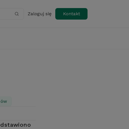
Zaloguj się
Kontakt
dów
edstawiono