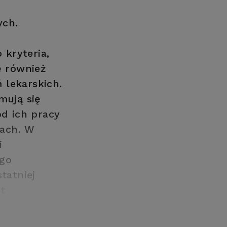
ych.
kryteria,
ę również
 lekarskich.
mują się
d ich pracy
jach. W
i
ego
tatniej
t