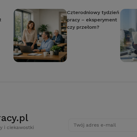
Czterodniowy tydzień
R
pracy – eksperyment
czy przełom?
acy.pl
Twój adres e-mail
y i ciekawostki