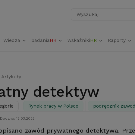
Wyszukaj
Wiedza
badania
HR
wskaźniki
HR
Raporty
Artykuły
watny detektyw
egorie
Rynek pracy w Polsce
podręcznik zawo
Dodano: 13.03.2025
 opisano zawód prywatnego detektywa. Prz