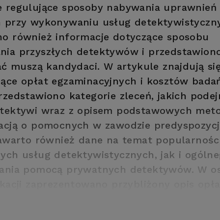
e regulujące sposoby nabywania uprawnień
 przy wykonywaniu usług detektywistyczn
o również informacje dotyczące sposobu
ia przyszłych detektywów i przedstawiono 
iać muszą kandydaci. W artykule znajdują si
ące opłat egzaminacyjnych i kosztów badań
rzedstawiono kategorie zleceń, jakich podej
etektywi wraz z opisem podstawowych meto
acją o pomocnych w zawodzie predyspozyc
zawarto również dane na temat popularnośc
ych usług detektywistycznych, jak i ogóln
ania pomocą prywatnych detektywów. W os
ikacji zaprezentowano przybliżony opis opła
 za najpopularniejsze zlecenia.