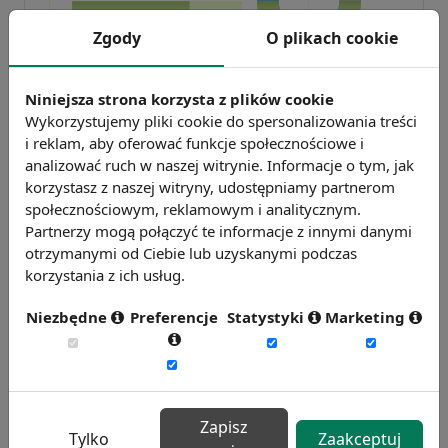
Zgody
O plikach cookie
Badanie wskaźnikiHR 2026
Niniejsza strona korzysta z plików cookie
Zmierz 59 wskaźników efektywności
Wykorzystujemy pliki cookie do spersonalizowania treści
personalnej, w tym absencję, fluktuację i
i reklam, aby oferować funkcje społecznościowe i
efektywność pracy.
analizować ruch w naszej witrynie. Informacje o tym, jak
korzystasz z naszej witryny, udostępniamy partnerom
Weź udział w badaniu
społecznościowym, reklamowym i analitycznym.
Partnerzy mogą połączyć te informacje z innymi danymi
otrzymanymi od Ciebie lub uzyskanymi podczas
korzystania z ich usług.
Niezbędne
Preferencje
Statystyki
Marketing
Badanie satysfakcji w Twojej firmie
Zapisz
Tylko
Zaakceptuj
13 wymiarów oceny, aktualne benchmarki