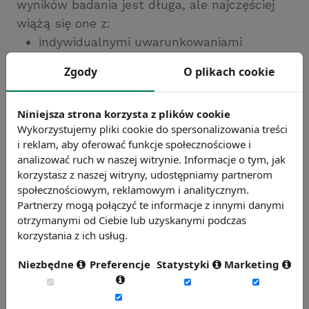
wyników badania jest długa, ale najczęściej
wiążą się one z:
indywidualnymi uwarunkowaniami
psychologiczno-społecznymi
Zgody
O plikach cookie
respondentów,
kulturą organizacyjną firmy,
Niniejsza strona korzysta z plików cookie
uwarunkowaniami zewnętrznymi badania,
Wykorzystujemy pliki cookie do spersonalizowania treści
przedmiotem badania,
i reklam, aby oferować funkcje społecznościowe i
metodą i poziomem metodologicznym
analizować ruch w naszej witrynie. Informacje o tym, jak
realizacji badania.
korzystasz z naszej witryny, udostępniamy partnerom
społecznościowym, reklamowym i analitycznym.
Partnerzy mogą połączyć te informacje z innymi danymi
otrzymanymi od Ciebie lub uzyskanymi podczas
Pierwszy z powyższych czynników znajduje
korzystania z ich usług.
się poza zasięgiem naszej interwencji.
Zazwyczaj nie znamy
osobowości,
Niezbędne
Preferencje
Statystyki
Marketing
temperamentu, zdolności poznawczych
czy
sytuacji życiowej pracowników
, nie możemy