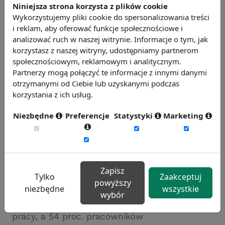
Niniejsza strona korzysta z plików cookie
przywiązania.
Wykorzystujemy pliki cookie do spersonalizowania treści
Dynamiczny wzrost tego segmentu wydaje się
i reklam, aby oferować funkcje społecznościowe i
analizować ruch w naszej witrynie. Informacje o tym, jak
jednak pokazywać, że zalety przeważają nad
korzystasz z naszej witryny, udostępniamy partnerom
wadami. 79% gigersów jest bardziej
społecznościowym, reklamowym i analitycznym.
zadowolona ze swojej pracy i jakości życia niż
Partnerzy mogą połączyć te informacje z innymi danymi
tradycyjni pracownicy pełnoetatowi.
otrzymanymi od Ciebie lub uzyskanymi podczas
korzystania z ich usług.
Liczby wskazują, że Gig ekonomia to nie
Niezbędne
Preferencje
Statystyki
Marketing
przejściowa moda ale stały trend, rozwijający
się wraz z wchodzeniem na rynek młodszych
pokoleń z generacji Z (urodzonych po 1995
roku).
Zapisz
Potwierdza to badanie EY 2021 Work
Tylko
Zaakceptuj
powyższy
niezbędne
wszystkie
Reimagined, w którym czytamy, że 9 na 10
wybór
osób chce elastyczności miejsca i czasu
pracy, a 54 proc. pracowników