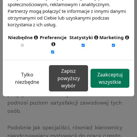
społecznościowym, reklamowym i analitycznym.
Powody, dla których odchodzą
Partnerzy mogą połączyć te informacje z innymi danymi
otrzymanymi od Ciebie lub uzyskanymi podczas
menedżerowie i członkowie
korzystania z ich usług.
zarządów
Niezbędne
Preferencje
Statystyki
Marketing
Jak wynika z badania, dla pracowników na
stanowiskach kierowniczych najważniejszym
kryterium decydującym o zmianie pracodawcy
jest prestiż i reputacja organizacji w której
Zapisz
Tylko
Zaakceptuj
pracują. Poczucie emocjonalnego przywiązania
powyższy
niezbędne
wszystkie
wybór
i dumy oraz możliwość posiadania ważnej
pozycji w renomowanej firmie znacznie
podnosi poziom satysfakcji zawodowej tych
osób.
Podobnie jak specjaliści, również kierownicy
nieodczuwający motywacji do pracy często