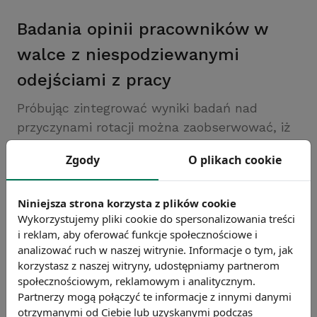
Badania opinii pracowników w
walce z niespodziewanymi
odejściami z pracy
Próbując zintegrować wyniki badań nad
przyczynami rotacji można zaobserwować, iż
to, co w największym stopniu sprawia, że
Zgody
O plikach cookie
ludzie pozostają w pracy lub ją opuszczają, to
oprócz wspomnianej już satysfakcji z pracy i
wynagrodzenia, także: poziom inwestycji
Niniejsza strona korzysta z plików cookie
Wykorzystujemy pliki cookie do spersonalizowania treści
włożonych w wykonywanie pracy, koszty
i reklam, aby oferować funkcje społecznościowe i
poniesione w związku z wykonywaniem pracy
analizować ruch w naszej witrynie. Informacje o tym, jak
(Rusbult, Farrell, 1983), poziom przywiązania
korzystasz z naszej witryny, udostępniamy partnerom
do organizacji, pozytywne relacje z
społecznościowym, reklamowym i analitycznym.
Partnerzy mogą połączyć te informacje z innymi danymi
przełożonymi, jasność roli zawodowej, a także
otrzymanymi od Ciebie lub uzyskanymi podczas