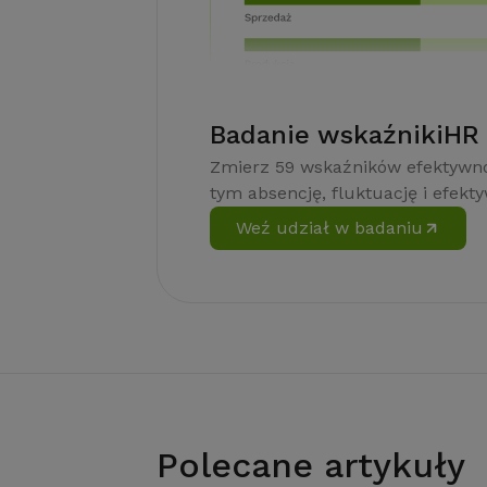
Badanie wskaźnikiHR
Zmierz 59 wskaźników efektywno
tym absencję, fluktuację i efekt
Weź udział w badaniu
Polecane artykuły