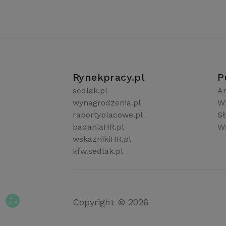
Rynekpracy.pl
P
sedlak.pl
Ar
wynagrodzenia.pl
W
raportyplacowe.pl
S
badaniaHR.pl
Ws
wskaznikiHR.pl
kfw.sedlak.pl
Copyright © 2026