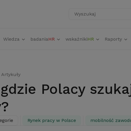
Wyszukaj
Wiedza
badania
HR
wskaźniki
HR
Raporty
Artykuły
y?
egorie
Rynek pracy w Polsce
mobilność zawod