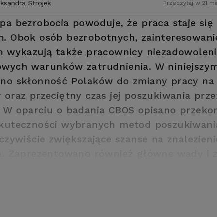
eksandra Strojek
Przeczytaj w 21 mi
pa bezrobocia powoduje, że praca staje si
. Obok osób bezrobotnych, zainteresowanie
m wykazują także pracownicy niezadowoleni
wych warunków zatrudnienia. W niniejszym
no skłonność Polaków do zmiany pracy na 
 oraz przeciętny czas jej poszukiwania prz
 W oparciu o badania CBOS opisano przeko
kuteczności wybranych metod poszukiwani
eczywiście zwiększające szanse na znalezieni
a. Zaprezentowano również główne wady i z
trategii poszukiwania pracy.