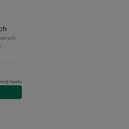
ych
owanych
.
mnij hasło