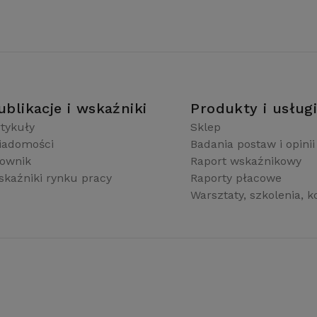
ublikacje i wskaźniki
Produkty i usług
tykuły
Sklep
iadomości
Badania postaw i opinii
łownik
Raport wskaźnikowy
kaźniki rynku pracy
Raporty płacowe
Warsztaty, szkolenia, k