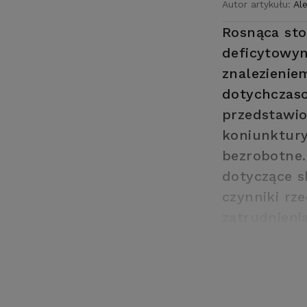
Autor artykułu:
Al
Rosnąca sto
deficytowym
znalezienie
dotychczaso
przedstawio
koniunktury
bezrobotne.
dotyczące s
czynniki rz
zatrudnieni
wybranych s