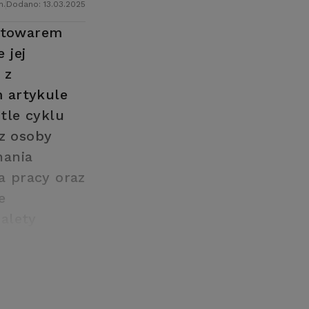
n.
Dodano: 13.03.2025
ę towarem
 jej
 z
 artykule
tle cyklu
ez osoby
nania
a pracy oraz
e
alety