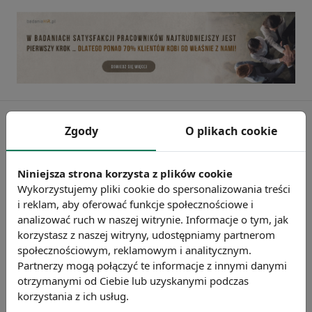
Zgody
O plikach cookie
Niniejsza strona korzysta z plików cookie
Wykorzystujemy pliki cookie do spersonalizowania treści
i reklam, aby oferować funkcje społecznościowe i
analizować ruch w naszej witrynie. Informacje o tym, jak
korzystasz z naszej witryny, udostępniamy partnerom
społecznościowym, reklamowym i analitycznym.
Partnerzy mogą połączyć te informacje z innymi danymi
Badanie wskaźnikiHR 2026
otrzymanymi od Ciebie lub uzyskanymi podczas
Zmierz 59 wskaźników efektywności
korzystania z ich usług.
personalnej, w tym absencję, fluktuację i