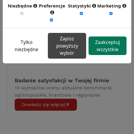
efektywność pracy.
Niezbędne
Preferencje
Statystyki
Marketing
Weź udział w badaniu
Zapisz
Tylko
Zaakceptuj
powyższy
niezbędne
wszystkie
wybór
Badanie satysfakcji w Twojej firmie
13 wymiarów oceny, aktualne benchmarki
ogólnopolskie, branżowe i regionalne.
Dowiedz się więcej