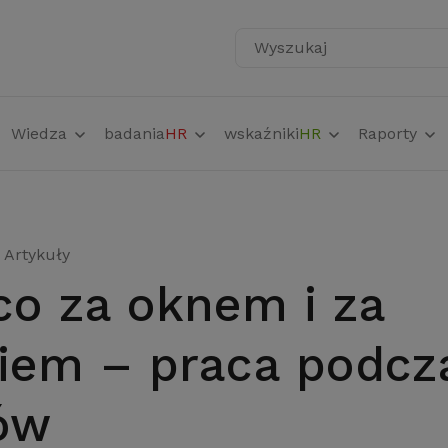
Wyszukaj
Wiedza
badania
HR
wskaźniki
HR
Raporty
Artykuły
kiem – praca podcz
ów