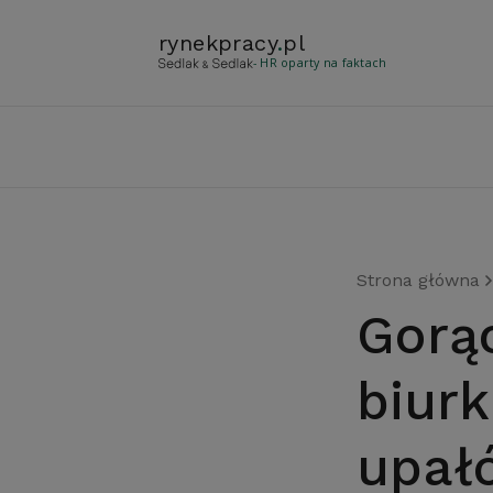
rynekpracy
.
pl
- HR oparty na faktach
Strona główna
Gorąco za oknem i za
biur
upał