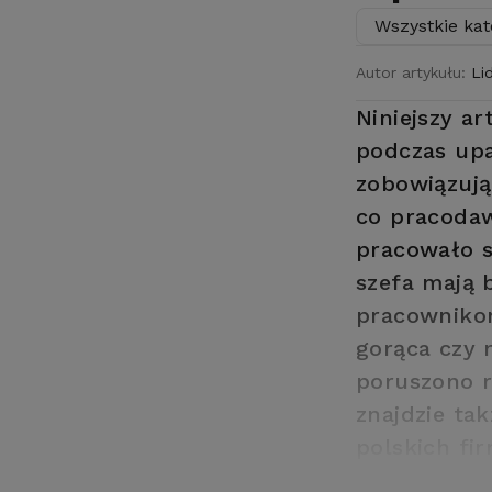
Wszystkie kat
Autor artykułu:
Li
Niniejszy ar
podczas upa
zobowiązują
co pracoda
pracowało s
szefa mają 
pracowniko
gorąca czy 
poruszono r
znajdzie ta
polskich fi
są gotowi n