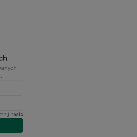
ych
owanych
.
mnij hasło