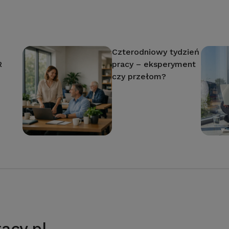
Czterodniowy tydzień
R
pracy – eksperyment
czy przełom?
acy.pl