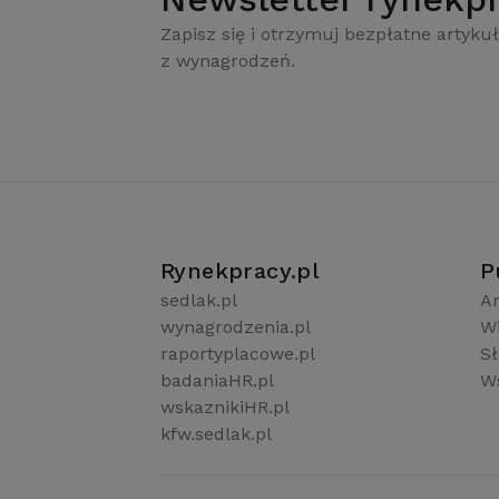
Zapisz się i otrzymuj bezpłatne artykuł
z wynagrodzeń.
Rynekpracy.pl
P
sedlak.pl
Ar
wynagrodzenia.pl
W
raportyplacowe.pl
S
badaniaHR.pl
Ws
wskaznikiHR.pl
kfw.sedlak.pl