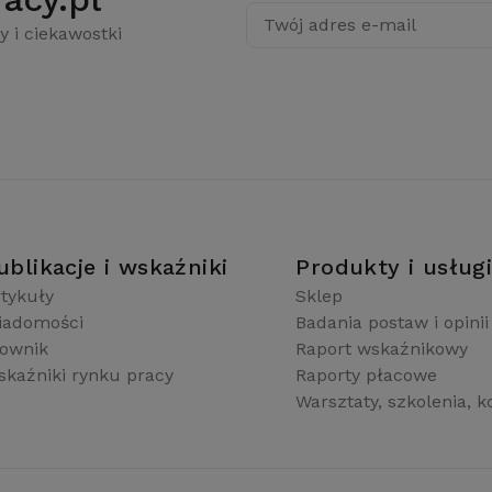
Twój adres e-mail
y i ciekawostki
ublikacje i wskaźniki
Produkty i usług
tykuły
Sklep
iadomości
Badania postaw i opinii
łownik
Raport wskaźnikowy
kaźniki rynku pracy
Raporty płacowe
Warsztaty, szkolenia, k