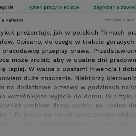
egorie
Rynek pracy w Polsce
zagrożenia zawo
dia Kafarska
Przeczytaj w 14 mi
tykuł prezentuje, jak w polskich firmach pr
łów. Opisano, do czego w trakcie gorących
 pracodawcę przepisy prawa. Przedstawion
wca może zrobić, aby w upalne dni pracow
ię lepiej. W walce z upałami inwencja i dob
bowiem duże znaczenie. Niektórzy kierowni
m na dodatkowe przerwy w godzinach najw
na wcześniejsze wyjście do domu. W artyku
ównież problem dress-code’u na upalne dni
kże informacje na temat coraz popularniejs
rmach pokoi relaksacyjnych oraz dowie się, 
a wprowadzenie letniej sjesty.