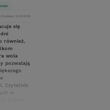
dowe
n.
Dodano: 13.03.2025
acuje się
 dni
o również,
nikom
ra wola
cy pozwalają
iększego
le
. Czytelnik
zych w
czy Polacy