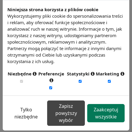
personalnej, w tym absencję, fluktuację i
efektywność pracy.
Niniejsza strona korzysta z plików cookie
Wykorzystujemy pliki cookie do spersonalizowania treści
Weź udział w badaniu
i reklam, aby oferować funkcje społecznościowe i
analizować ruch w naszej witrynie. Informacje o tym, jak
korzystasz z naszej witryny, udostępniamy partnerom
społecznościowym, reklamowym i analitycznym.
Partnerzy mogą połączyć te informacje z innymi danymi
otrzymanymi od Ciebie lub uzyskanymi podczas
korzystania z ich usług.
Niezbędne
Preferencje
Statystyki
Marketing
Badanie satysfakcji w Twojej firmie
13 wymiarów oceny, aktualne benchmarki
ogólnopolskie, branżowe i regionalne.
Zapisz
Dowiedz się więcej
Tylko
Zaakceptuj
powyższy
niezbędne
wszystkie
wybór