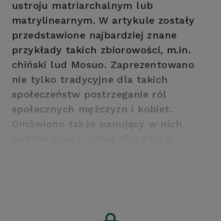
ustroju matriarchalnym lub
matrylinearnym. W artykule zostały
przedstawione najbardziej znane
przykłady takich zbiorowości, m.in.
chiński lud Mosuo. Zaprezentowano
nie tylko tradycyjne dla takich
społeczeństw postrzeganie ról
społecznych mężczyzn i kobiet.
Omówiono także panujący w nich
podział prac i udział obu płci w
ekonomicznej sferze życia populacji.