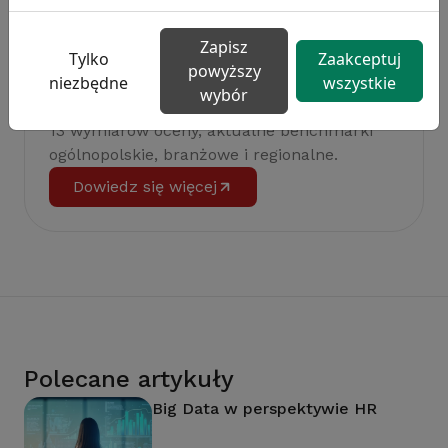
Zapisz
Tylko
Zaakceptuj
powyższy
niezbędne
wszystkie
wybór
Badanie satysfakcji w Twojej firmie
13 wymiarów oceny, aktualne benchmarki
ogólnopolskie, branżowe i regionalne.
Dowiedz się więcej
Polecane artykuły
Big Data w perspektywie HR