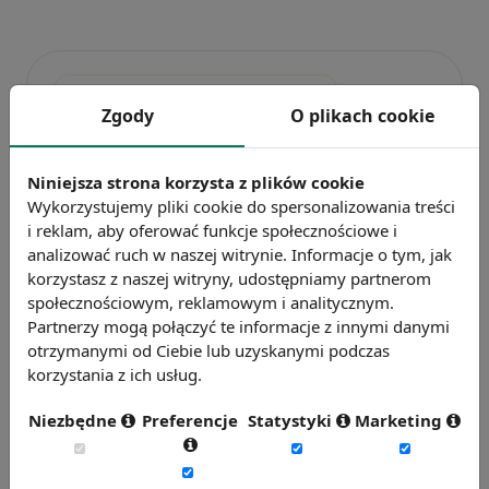
Zgody
O plikach cookie
Niniejsza strona korzysta z plików cookie
Wykorzystujemy pliki cookie do spersonalizowania treści
i reklam, aby oferować funkcje społecznościowe i
Badanie wskaźnikiHR 2026
analizować ruch w naszej witrynie. Informacje o tym, jak
Zmierz 59 wskaźników efektywności
korzystasz z naszej witryny, udostępniamy partnerom
personalnej, w tym absencję, fluktuację i
społecznościowym, reklamowym i analitycznym.
efektywność pracy.
Partnerzy mogą połączyć te informacje z innymi danymi
otrzymanymi od Ciebie lub uzyskanymi podczas
Weź udział w badaniu
korzystania z ich usług.
Niezbędne
Preferencje
Statystyki
Marketing