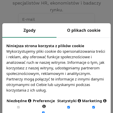
specjalistów HR, ekonomistów i badaczy
rynku.
E-mail
Zgody
O plikach cookie
Hasło
Nie pamiętasz hasła?
Przypomnij
Niniejsza strona korzysta z plików cookie
hasło
Wykorzystujemy pliki cookie do spersonalizowania treści
Zaloguj się
i reklam, aby oferować funkcje społecznościowe i
analizować ruch w naszej witrynie. Informacje o tym, jak
Nie masz konta?
Załóż darmowe konto
korzystasz z naszej witryny, udostępniamy partnerom
społecznościowym, reklamowym i analitycznym.
Partnerzy mogą połączyć te informacje z innymi danymi
otrzymanymi od Ciebie lub uzyskanymi podczas
korzystania z ich usług.
Niezbędne
Preferencje
Statystyki
Marketing