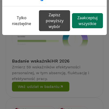
Zapisz
Tylko
Zaakceptuj
powyższy
niezbędne
wszystkie
wybór
Badanie wskaźnikiHR 2026
Zmierz 59 wskaźników efektywności
personalnej, w tym absencję, fluktuację i
efektywność pracy.
Weź udział w badaniu