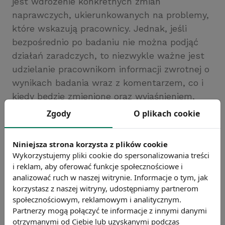
jest wdrożenie konkretnych zmian
naprawczych, ukierunkowanych na problemy,
które wskazują pracownicy. Jednak, jeśli
bezpośrednio po badaniu nie można podjąć
działań zaradczych, to niezwykle ważne jest
udzielanie pracownikom informacji zwrotnej o
wynikach badania wraz z komentarzem, co i
kiedy będzie zmienione oraz wyjaśnieniem,
dlaczego nie może to zostać zrobione od razu.
Zgody
O plikach cookie
Rozczarowanie pracowników, którzy podzielili
się swoimi opiniami, ale nie otrzymali żadnej
Niniejsza strona korzysta z plików cookie
informacji zwrotnej, może skutecznie
Wykorzystujemy pliki cookie do spersonalizowania treści
zniechęcić ich do brania udziału w dalszych
i reklam, aby oferować funkcje społecznościowe i
badaniach i wyrażaniu opinii o istotnych
analizować ruch w naszej witrynie. Informacje o tym, jak
korzystasz z naszej witryny, udostępniamy partnerom
aspektach działania firmy. Zatem, już
społecznościowym, reklamowym i analitycznym.
rozpoczynając badanie należy zaplanować
Partnerzy mogą połączyć te informacje z innymi danymi
podjęcie konkretnych działań w oparciu o
otrzymanymi od Ciebie lub uzyskanymi podczas