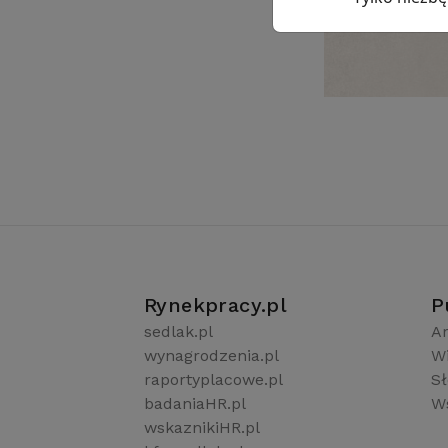
Rynekpracy.pl
P
sedlak.pl
Ar
wynagrodzenia.pl
W
raportyplacowe.pl
S
badaniaHR.pl
Ws
wskaznikiHR.pl