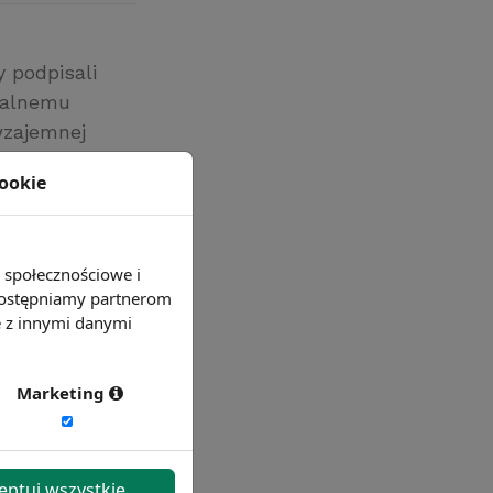
 podpisali
egalnemu
wzajemnej
ści
cookie
nie
e społecznościowe i
 udostępniamy partnerom
e z innymi danymi
Marketing
eptuj wszystkie