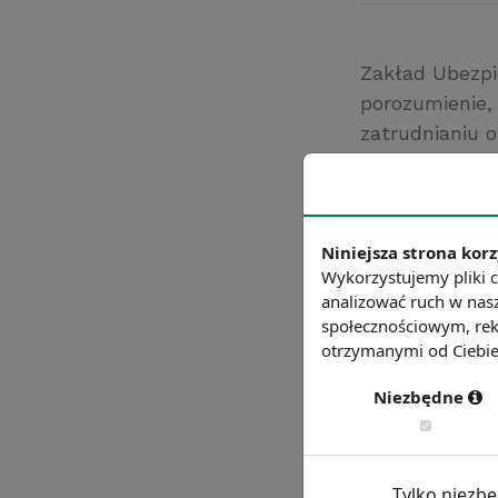
Zakład Ubezpi
porozumienie,
zatrudnianiu 
wymianie infor
stwierdzonych
porozumienie 
Źródło: zus.pl
Niniejsza strona korz
Wykorzystujemy pliki c
Chcesz wiedzie
analizować ruch w nasz
społecznościowym, rek
otrzymanymi od Ciebie 
Niezbędne
Tylko niezb