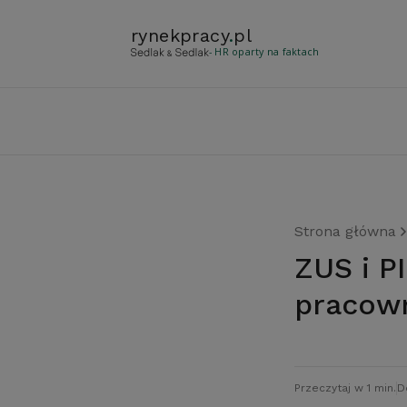
rynekpracy
.
pl
- HR oparty na faktach
Strona główna
ZUS i PIP na tropie nielegalnych
pracow
Przeczytaj w 1 min.
D