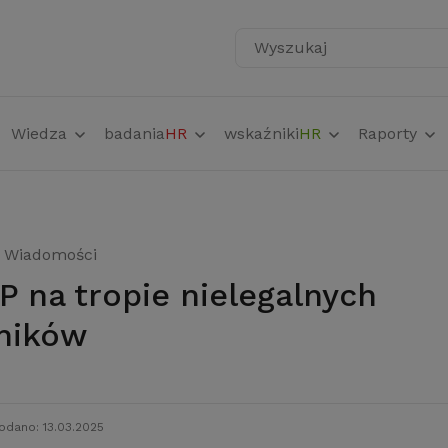
Wyszukaj
Wiedza
badania
HR
wskaźniki
HR
Raporty
Wiadomości
ników
odano: 13.03.2025