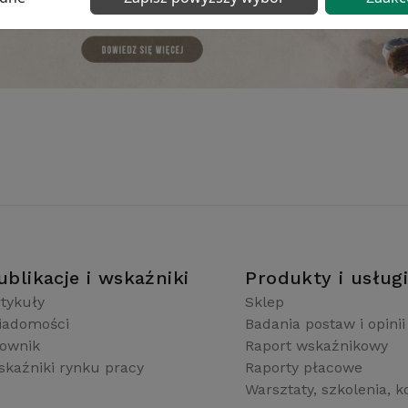
ublikacje i wskaźniki
Produkty i usług
tykuły
Sklep
iadomości
Badania postaw i opinii
łownik
Raport wskaźnikowy
kaźniki rynku pracy
Raporty płacowe
Warsztaty, szkolenia, k