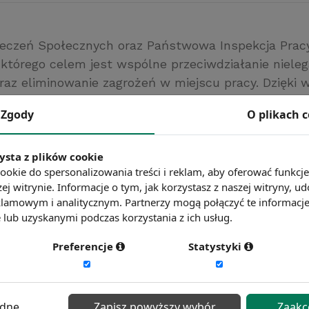
eczeń Społecznych oraz Państwowa Inspekcja Pracy
 którego celem jest wspólne przeciwdziałanie niel
oraz eliminowanie zagrożeń w miejscu pracy. Dzięki 
macji łatwiejsza będzie identyfikacja nieprawidłowo
Zgody
O plikach 
 u pracodawcy, a docelowo – walka z nimi. Poprzed
między podmiotami zostało zawarte w 2003 roku.
ysta z plików cookie
ookie do spersonalizowania treści i reklam, aby oferować funkcj
ć więcej?
Zobacz więcej wiadomości
ej witrynie. Informacje o tym, jak korzystasz z naszej witryny,
lamowym i analitycznym. Partnerzy mogą połączyć te informacj
lub uzyskanymi podczas korzystania z ich usług.
Preferencje
Statystyki
ędne
Zapisz powyższy wybór
Zaakc