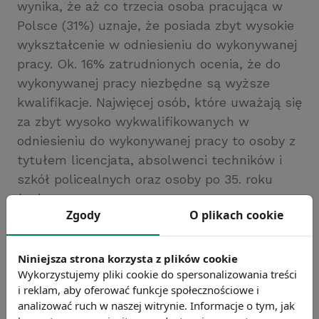
wynika, że aż co trzecia osoba pracująca w
Polsce (31%) uznaje, że posiada zbyt wysokie
wykształcenie w odniesieniu do wykonywanej
pracy. Ok. 16% zatrudnionych ocenia, że do
wykonywanej pracy niezbędne są wyższe
kwalifikacje. Najwięcej osób, które uważają się
za zbyt wysoko wykwalifikowanych w
odniesieniu do wykonywanej pracy to osoby z
tytułem licencjata, absolwenci techników i
szkół policealnych oraz osoby po 35. roku
życia.
Zgody
O plikach cookie
Źródło: Instytut Badań Edukacyjnych
Chcesz wiedzieć więcej?
Niniejsza strona korzysta z plików cookie
Zobacz więcej wiadomości
Wykorzystujemy pliki cookie do spersonalizowania treści
i reklam, aby oferować funkcje społecznościowe i
analizować ruch w naszej witrynie. Informacje o tym, jak