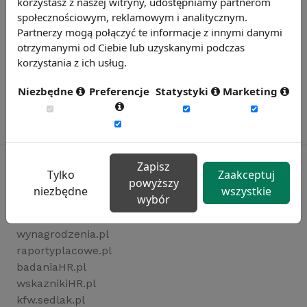
korzystasz z naszej witryny, udostępniamy partnerom
społecznościowym, reklamowym i analitycznym.
Partnerzy mogą połączyć te informacje z innymi danymi
otrzymanymi od Ciebie lub uzyskanymi podczas
korzystania z ich usług.
Niezbędne
Preferencje
Statystyki
Marketing
Zapisz
Tylko
Zaakceptuj
powyższy
niezbędne
wszystkie
Rynekpracy.pl
wybór
sedlak.pl
wynagrodzenia.pl
raportyplacowe.pl
badaniaHR.pl
wskaznikiHR.pl
kfw.sedlak.pl