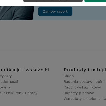
ublikacje i wskaźniki
Produkty i usług
tykuły
Sklep
iadomości
Badania postaw i opinii
łownik
Raport wskaźnikowy
kaźniki rynku pracy
Raporty płacowe
Warsztaty, szkolenia, k