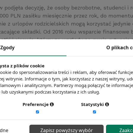
 podjęła decyzję, że osoby bezrobotne, studenci i r
 000 PLN zasiłku miesięcznie przez rok, do moment
ie z urlopów rodzicielskich mogą korzystać jedynie
płacające składki. Od 2016 roku wsparcie finansowe
tki i ojcowie, którzy ze względy na swoją sytuację
Zgody
O plikach 
 z urlopów rodzicielskich.
ria Prezesa Rady Ministrów
ysta z plików cookie
ć więcej?
Zobacz więcej wiadomości
ookie do spersonalizowania treści i reklam, aby oferować funkcj
ej witrynie. Informacje o tym, jak korzystasz z naszej witryny,
lamowym i analitycznym. Partnerzy mogą połączyć te informacj
lub uzyskanymi podczas korzystania z ich usług.
Preferencje
Statystyki
ędne
Zapisz powyższy wybór
Zaakc