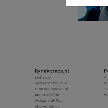
Rynekpracy.pl
P
sedlak.pl
Ar
wynagrodzenia.pl
W
raportyplacowe.pl
S
badaniaHR.pl
Ws
wskaznikiHR.pl
kfw.sedlak.pl