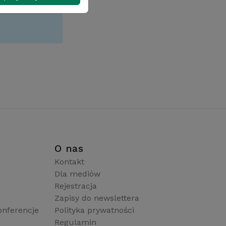
i
O nas
Kontakt
Dla mediów
Rejestracja
Zapisy do newslettera
onferencje
Polityka prywatności
Regulamin