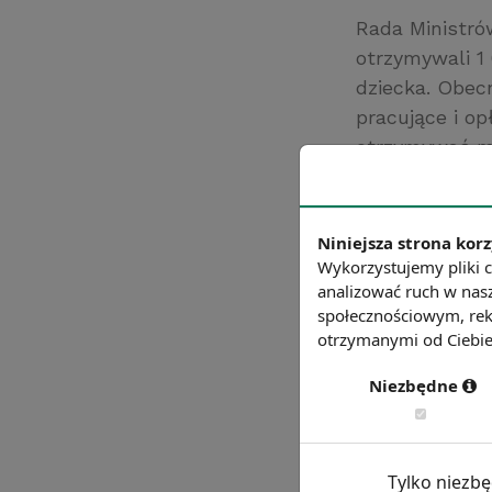
Rada Ministrów
otrzymywali 1
dziecka. Obecn
pracujące i o
otrzymywać ma
mogą korzystać
Źródło: Kancela
Niniejsza strona korz
Chcesz wiedzie
Wykorzystujemy pliki c
analizować ruch w nasz
społecznościowym, rek
otrzymanymi od Ciebie 
Niezbędne
Tylko niezb