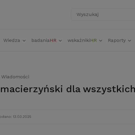
Wyszukaj
Wiedza
badania
HR
wskaźniki
HR
Raporty
Wiadomości
k macierzyński dla wszystkic
odano: 13.03.2025