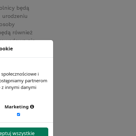
olnicy będą
u urodzeniu
 osoby
 będą również
 zawodową nie
cookie
e społecznościowe i
 udostępniamy partnerom
e z innymi danymi
Marketing
eptuj wszystkie