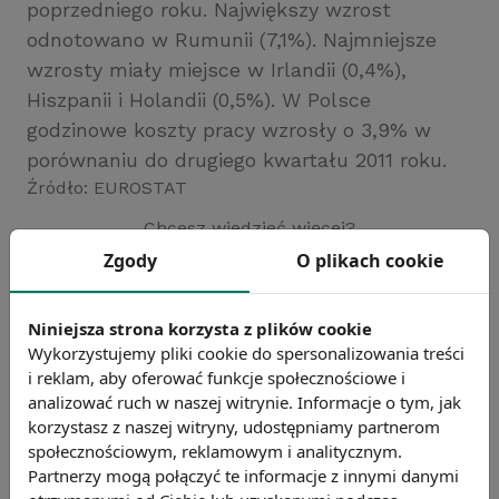
poprzedniego roku. Największy wzrost
odnotowano w Rumunii (7,1%). Najmniejsze
wzrosty miały miejsce w Irlandii (0,4%),
Hiszpanii i Holandii (0,5%). W Polsce
godzinowe koszty pracy wzrosły o 3,9% w
porównaniu do drugiego kwartału 2011 roku.
Źródło: EUROSTAT
Chcesz wiedzieć więcej?
Zobacz więcej wiadomości
Zgody
O plikach cookie
Niniejsza strona korzysta z plików cookie
Wykorzystujemy pliki cookie do spersonalizowania treści
i reklam, aby oferować funkcje społecznościowe i
analizować ruch w naszej witrynie. Informacje o tym, jak
korzystasz z naszej witryny, udostępniamy partnerom
społecznościowym, reklamowym i analitycznym.
Partnerzy mogą połączyć te informacje z innymi danymi