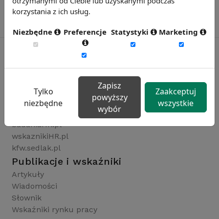
otrzymanymi od Ciebie lub uzyskanymi podczas
korzystania z ich usług.
Niezbędne
Preferencje
Statystyki
Marketing
Rynekpracy.pl
Zapisz
sedlak.pl
Tylko
Zaakceptuj
powyższy
wynagrodzenia.pl
niezbędne
wszystkie
wybór
raportyplacowe.pl
badaniaHR.pl
wskaznikiHR.pl
kfw.sedlak.pl
Publikacje i wskaźniki
Artykuły
Wiadomości
Słownik
Wskaźniki rynku pracy