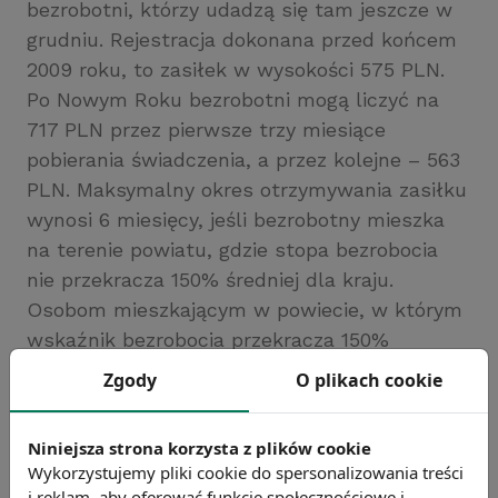
bezrobotni, którzy udadzą się tam jeszcze w
grudniu. Rejestracja dokonana przed końcem
2009 roku, to zasiłek w wysokości 575 PLN.
Po Nowym Roku bezrobotni mogą liczyć na
717 PLN przez pierwsze trzy miesiące
pobierania świadczenia, a przez kolejne – 563
PLN. Maksymalny okres otrzymywania zasiłku
wynosi 6 miesięcy, jeśli bezrobotny mieszka
na terenie powiatu, gdzie stopa bezrobocia
nie przekracza 150% średniej dla kraju.
Osobom mieszkającym w powiecie, w którym
wskaźnik bezrobocia przekracza 150%
przeciętnej stopy bezrobocia w kraju, zasiłek
Zgody
O plikach cookie
przysługuje przez 12 miesięcy.
Źródło: gazetaprawna.pl
Niniejsza strona korzysta z plików cookie
Chcesz wiedzieć więcej?
Wykorzystujemy pliki cookie do spersonalizowania treści
Zobacz więcej wiadomości
i reklam, aby oferować funkcje społecznościowe i