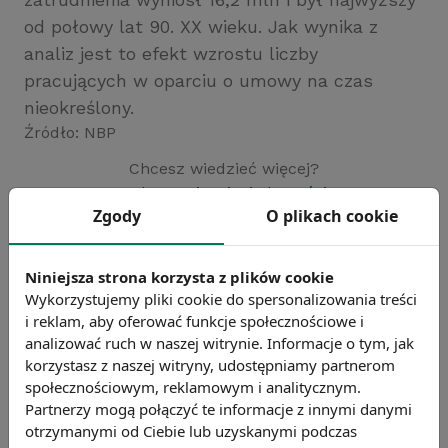
od połowy lat 90. XX wieku. Jak wynika z
analiz jest to efekt wzrostu liczby
pracujących w oparciu o umowy na czas
nieokreślony.
Źródło: NBP
Chcesz wiedzieć więcej?
Zobacz więcej wiadomości
Zgody
O plikach cookie
Niniejsza strona korzysta z plików cookie
Wykorzystujemy pliki cookie do spersonalizowania treści
i reklam, aby oferować funkcje społecznościowe i
analizować ruch w naszej witrynie. Informacje o tym, jak
korzystasz z naszej witryny, udostępniamy partnerom
społecznościowym, reklamowym i analitycznym.
Partnerzy mogą połączyć te informacje z innymi danymi
otrzymanymi od Ciebie lub uzyskanymi podczas