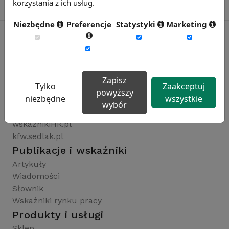
korzystania z ich usług.
Niezbędne
Preferencje
Statystyki
Marketing
Rynekpracy.pl
sedlak.pl
Zapisz
Tylko
Zaakceptuj
wynagrodzenia.pl
powyższy
niezbędne
wszystkie
raportyplacowe.pl
wybór
badaniaHR.pl
wskaznikiHR.pl
kfw.sedlak.pl
Publikacje i wskaźniki
Artykuły
Wiadomości
Słownik
Wskaźniki rynku pracy
Produkty i usługi
Sklep