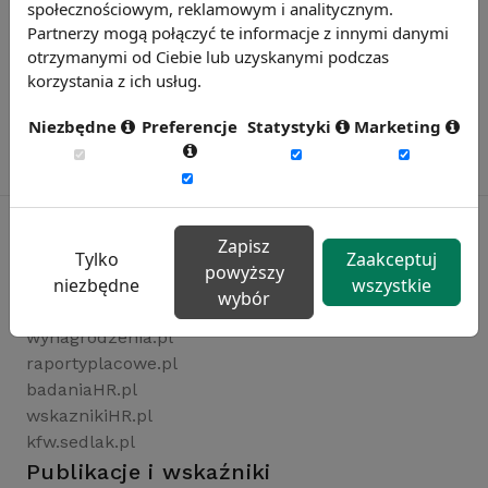
społecznościowym, reklamowym i analitycznym.
Partnerzy mogą połączyć te informacje z innymi danymi
otrzymanymi od Ciebie lub uzyskanymi podczas
korzystania z ich usług.
Niezbędne
Preferencje
Statystyki
Marketing
Zapisz
Tylko
Zaakceptuj
powyższy
Rynekpracy.pl
niezbędne
wszystkie
wybór
sedlak.pl
wynagrodzenia.pl
raportyplacowe.pl
badaniaHR.pl
wskaznikiHR.pl
kfw.sedlak.pl
Publikacje i wskaźniki