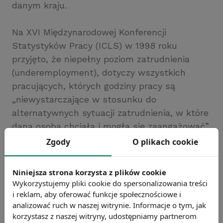
danym kraju.
Na XVI Międzynarodowej Konferencji
Statystyków Pracy (ICLS) w 1998 roku
przyjęto, że niepełny poziom zatrudnienia
(underemployment), dotyczy wszystkich
pracujących, których godziny pracy są
„niewystarczające w stosunku do
alternatywnych sytuacji zatrudnienia, w które
dana osoba chciała i mogła się zaangażować”.
Zgody
O plikach cookie
Chcesz wiedzieć więcej?
Zobacz więcej haseł
Niniejsza strona korzysta z plików cookie
Wykorzystujemy pliki cookie do spersonalizowania treści
i reklam, aby oferować funkcje społecznościowe i
analizować ruch w naszej witrynie. Informacje o tym, jak
korzystasz z naszej witryny, udostępniamy partnerom