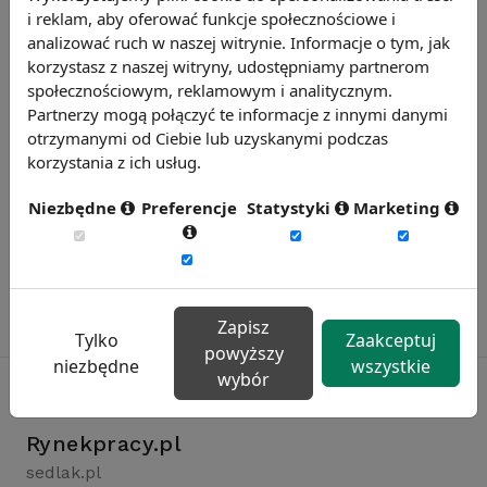
Chcesz wiedzieć więcej?
i reklam, aby oferować funkcje społecznościowe i
Zobacz więcej wiadomości
analizować ruch w naszej witrynie. Informacje o tym, jak
korzystasz z naszej witryny, udostępniamy partnerom
społecznościowym, reklamowym i analitycznym.
Partnerzy mogą połączyć te informacje z innymi danymi
otrzymanymi od Ciebie lub uzyskanymi podczas
korzystania z ich usług.
Niezbędne
Preferencje
Statystyki
Marketing
Zapisz
Tylko
Zaakceptuj
powyższy
niezbędne
wszystkie
wybór
Rynekpracy.pl
sedlak.pl