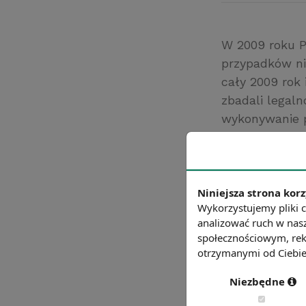
W 2009 roku P
przypadków ni
cały 2009 rok 
zbadali legaln
wykonywanie 
Najczęstszym 
wykonywanie p
niezgodną z p
dalekowschodn
Niniejsza strona korz
Wykorzystujemy pliki c
Źródło: pip.gov.
analizować ruch w nasz
Chcesz wiedzie
społecznościowym, rek
otrzymanymi od Ciebie 
Niezbędne