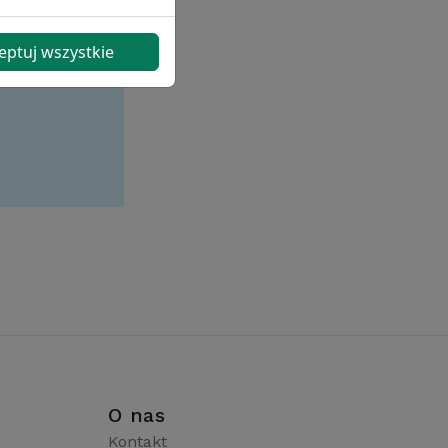
eptuj wszystkie
i
O nas
Kontakt