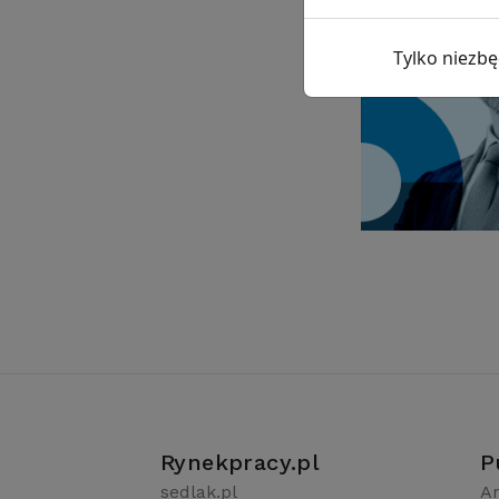
Tylko niezb
Rynekpracy.pl
P
sedlak.pl
Ar