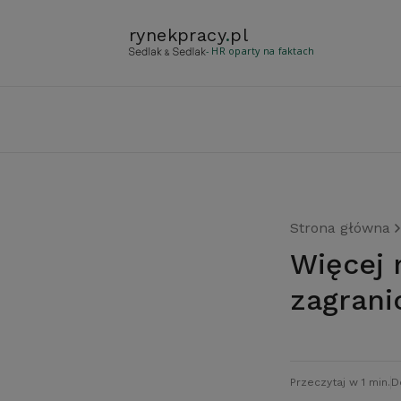
rynekpracy
.
pl
- HR oparty na faktach
Strona główna
Więcej nielegalnych pracowników z
zagrani
Przeczytaj w 1 min.
D