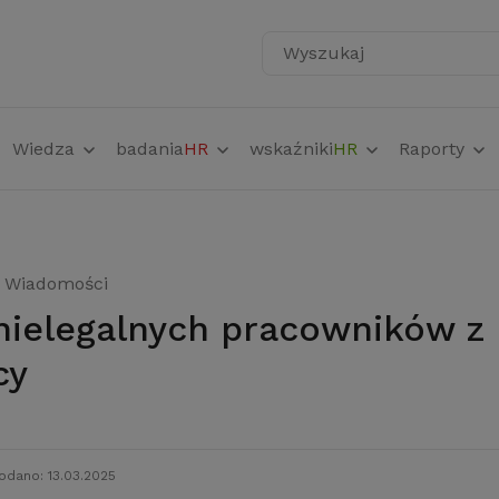
Wyszukaj
Wiedza
badania
HR
wskaźniki
HR
Raporty
Wiadomości
cy
odano: 13.03.2025