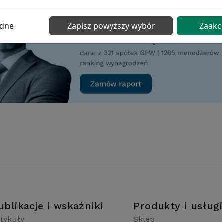
ędne
Zapisz powyższy wybór
Zaakc
ublikacje i wskaźniki
Produkty i usług
tykuły
Sklep