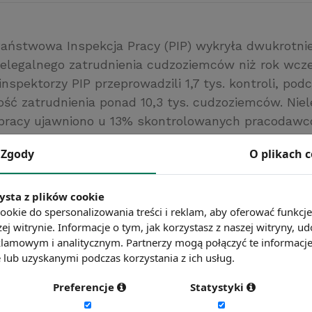
aństwowa Inspekcja Pracy (PIP) wykryła dwukrotnie
elegalnego zatrudnienia cudzoziemców niż rok wcześ
inspektorzy PIP przeprowadzili 1,7 tys. kontroli, pod
ość zatrudnienia ponad 10,3 tys. cudzoziemców. Nie
pracy ujawniono u 13% skontrolowanych pracodawc
uchybieniem był brak wymaganego zezwolenia na p
Zgody
O plikach 
racy na innym stanowisku niż określone w zezwole
rzepisami wykonywali najczęściej obywatele Ukrainy
ich, zwłaszcza Chin i Wietnamu.
ysta z plików cookie
ookie do spersonalizowania treści i reklam, aby oferować funkcj
pl
ej witrynie. Informacje o tym, jak korzystasz z naszej witryny,
ć więcej?
Zobacz więcej wiadomości
lamowym i analitycznym. Partnerzy mogą połączyć te informacj
lub uzyskanymi podczas korzystania z ich usług.
Preferencje
Statystyki