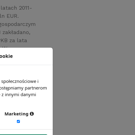
 latach 2011-
ln EUR.
 gospodarczym
 zakładano,
KB za lata
. We
cookie
ięcej niż
ln EUR) oraz
e społecznościowe i
 udostępniamy partnerom
e z innymi danymi
Marketing