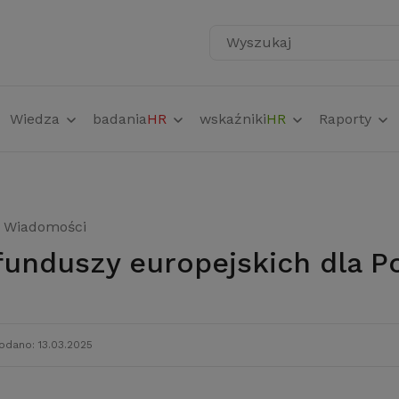
Wyszukaj
Wiedza
badania
HR
wskaźniki
HR
Raporty
Wiadomości
 funduszy europejskich dla P
odano: 13.03.2025