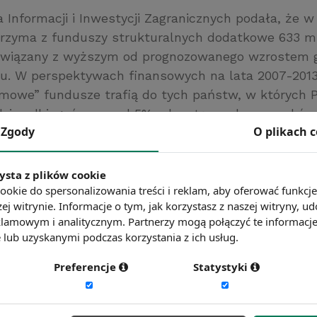
 Informacji i Inwestycji Zagranicznych podała, że w
trzyma z funduszy strukturalnych dodatkowe 633 m
 związany z wyższym od prognozowanego wzrostem
u. W perspektywach finansowych na lata 2007-2013
mowe” fundusze trafią do tych państw, w których P
dzie odbiegać o ponad 5% od wstępnych szacunków
Zgody
O plikach 
kresie wzrost gospodarczy w Polsce wyniósł 8% w
datkowe fundusze otrzymają również Czechy (237 m
 mln EUR).
ysta z plików cookie
ookie do spersonalizowania treści i reklam, aby oferować funkcj
ej witrynie. Informacje o tym, jak korzystasz z naszej witryny,
ć więcej?
Zobacz więcej wiadomości
lamowym i analitycznym. Partnerzy mogą połączyć te informacj
lub uzyskanymi podczas korzystania z ich usług.
Preferencje
Statystyki