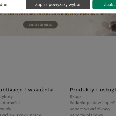
ędne
Zapisz powyższy wybór
Zaakc
ublikacje i wskaźniki
Produkty i usług
tykuły
Sklep
iadomości
Badania postaw i opinii
łownik
Raport wskaźnikowy
kaźniki rynku pracy
Raporty płacowe