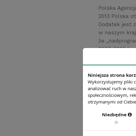
Polska Agencja
2013 Polska o
Dodatek jest
w naszym kraj
że „nadprogra
2007-2009 bę
wspomnianym o
zakładano. Do
Słowacja (138
Niniejsza strona korz
Źródło: PAIiIZ
Wykorzystujemy pliki c
analizować ruch w nasz
Chcesz wiedzie
społecznościowym, rek
otrzymanymi od Ciebie 
Niezbędne