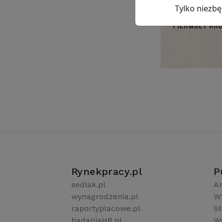
Tylko niezb
Rynekpracy.pl
P
sedlak.pl
Ar
wynagrodzenia.pl
W
raportyplacowe.pl
S
badaniaHR.pl
Ws