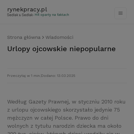
rynekpracy
.
pl
- HR oparty na faktach
Strona główna
Wiadomości
Urlopy ojcowskie niepopularne
Przeczytaj w 1 min.
Dodano: 13.03.2025
Według Gazety Prawnej, w styczniu 2010 roku
z urlopu ojcowskiego skorzystało jedynie 75
mężczyzn w całej Polsce. Prawo do dni
wolnych z tytułu narodzin dziecka ma około
300 tys. ojców, których dzieci urodziły się w