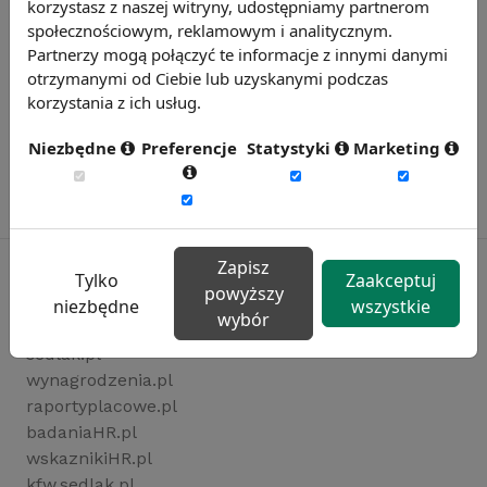
korzystasz z naszej witryny, udostępniamy partnerom
społecznościowym, reklamowym i analitycznym.
Partnerzy mogą połączyć te informacje z innymi danymi
otrzymanymi od Ciebie lub uzyskanymi podczas
korzystania z ich usług.
Niezbędne
Preferencje
Statystyki
Marketing
Zapisz
Tylko
Zaakceptuj
powyższy
niezbędne
wszystkie
wybór
Rynekpracy.pl
sedlak.pl
wynagrodzenia.pl
raportyplacowe.pl
badaniaHR.pl
wskaznikiHR.pl
kfw.sedlak.pl