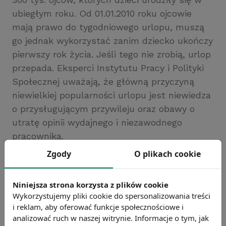
ubiegłym roku. Od 01.01.2010 roku ojcowie
mają prawo do tygodniowego urlopu, muszą
go jednak wykorzystać zanim dziecko ukończy
pierwszy rok życia. Jeśli tego nie zrobią, urlop
przepada. Eksperci Instytutu Pracy i Polityki
Społecznej uważają, że główną przyczyną
niewielkiej popularności urlopu jest niewiedza
o przysługującym przywileju oraz obawy o
utratę opinii wydajnego i niezawodnego
pracownika.
Źródło: gazetaprawna.pl
Zgody
O plikach cookie
Chcesz wiedzieć więcej?
Zobacz więcej wiadomości
Niniejsza strona korzysta z plików cookie
Wykorzystujemy pliki cookie do spersonalizowania treści
i reklam, aby oferować funkcje społecznościowe i
analizować ruch w naszej witrynie. Informacje o tym, jak