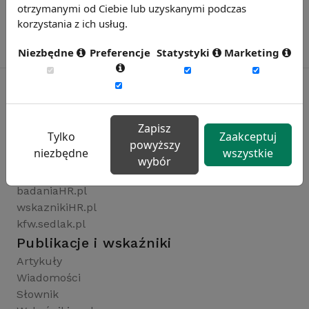
otrzymanymi od Ciebie lub uzyskanymi podczas
korzystania z ich usług.
Niezbędne
Preferencje
Statystyki
Marketing
Rynekpracy.pl
Zapisz
Tylko
Zaakceptuj
sedlak.pl
powyższy
niezbędne
wszystkie
wynagrodzenia.pl
wybór
raportyplacowe.pl
badaniaHR.pl
wskaznikiHR.pl
kfw.sedlak.pl
Publikacje i wskaźniki
Artykuły
Wiadomości
Słownik