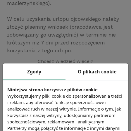
macierzyńskiego).
W celu uzyskania urlopu ojcowskiego należy
złożyć pisemny wniosek (pracodawca jest
zobowiązany go uwzględnić) w terminie nie
krótszym niż 7 dni przed rozpoczęciem
korzystania z tego urlopu.
Chcesz wiedzieć więcej?
Zobacz więcej haseł
Zgody
O plikach cookie
Niniejsza strona korzysta z plików cookie
Wykorzystujemy pliki cookie do spersonalizowania treści
i reklam, aby oferować funkcje społecznościowe i
analizować ruch w naszej witrynie. Informacje o tym, jak
korzystasz z naszej witryny, udostępniamy partnerom
społecznościowym, reklamowym i analitycznym.
Partnerzy mogą połączyć te informacje z innymi danymi