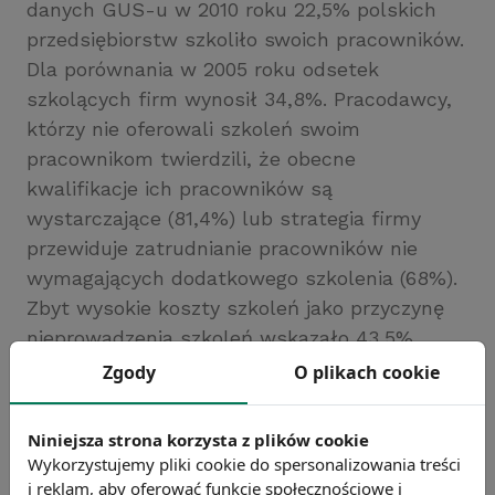
danych GUS-u w 2010 roku 22,5% polskich
przedsiębiorstw szkoliło swoich pracowników.
Dla porównania w 2005 roku odsetek
szkolących firm wynosił 34,8%. Pracodawcy,
którzy nie oferowali szkoleń swoim
pracownikom twierdzili, że obecne
kwalifikacje ich pracowników są
wystarczające (81,4%) lub strategia firmy
przewiduje zatrudnianie pracowników nie
wymagających dodatkowego szkolenia (68%).
Zbyt wysokie koszty szkoleń jako przyczynę
nieprowadzenia szkoleń wskazało 43,5%
przebadanych przedsiębiorstw.
Zgody
O plikach cookie
Źródło: GUS
Chcesz wiedzieć więcej?
Niniejsza strona korzysta z plików cookie
Zobacz więcej wiadomości
Wykorzystujemy pliki cookie do spersonalizowania treści
i reklam, aby oferować funkcje społecznościowe i