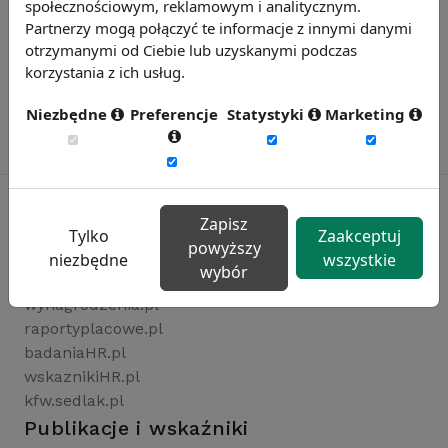
społecznościowym, reklamowym i analitycznym.
Partnerzy mogą połączyć te informacje z innymi danymi
otrzymanymi od Ciebie lub uzyskanymi podczas
korzystania z ich usług.
Niezbędne
Preferencje
Statystyki
Marketing
Zapisz
Tylko
Zaakceptuj
powyższy
Rynekpracy.pl
niezbędne
wszystkie
wybór
sedlak.pl
wynagrodzenia.pl
raportyplacowe.pl
badaniaHR.pl
wskaznikiHR.pl
kfw.sedlak.pl
Publikacje i wskaźniki