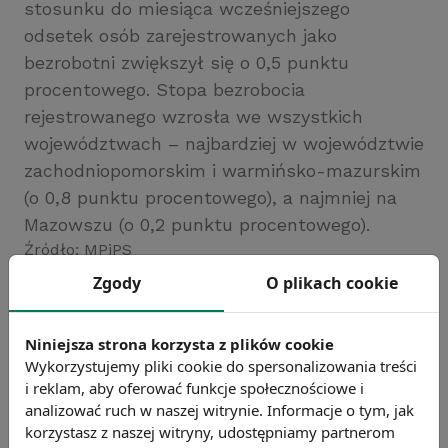
stosunku do miesiąca wcześniejszego
odsetek osób zarejestrowanych jako
bezrobotni zwiększył się o 0,5 punktu
procentowego. Stopa bezrobocia
rejestrowanego wzrosła we wszystkich
województwach – najbardziej w województwie
zachodniopomorskim i warmińsko-mazurskim
(o 0,8 punktu procentowego), a najmniej na
Mazowszu (o 0,2 punktu procentowego).
Źródło: MPiPS
Zgody
O plikach cookie
Chcesz wiedzieć więcej?
Zobacz więcej wiadomości
Niniejsza strona korzysta z plików cookie
Wykorzystujemy pliki cookie do spersonalizowania treści
i reklam, aby oferować funkcje społecznościowe i
analizować ruch w naszej witrynie. Informacje o tym, jak
korzystasz z naszej witryny, udostępniamy partnerom