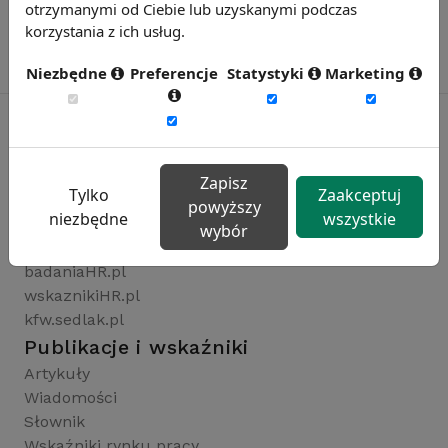
otrzymanymi od Ciebie lub uzyskanymi podczas
korzystania z ich usług.
Niezbędne
Preferencje
Statystyki
Marketing
Rynekpracy.pl
Zapisz
Tylko
Zaakceptuj
sedlak.pl
powyższy
niezbędne
wszystkie
wynagrodzenia.pl
wybór
raportyplacowe.pl
badaniaHR.pl
wskaznikiHR.pl
kfw.sedlak.pl
Publikacje i wskaźniki
Artykuły
Wiadomości
Słownik
Wskaźniki rynku pracy