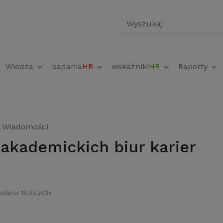
Wyszukaj
Wiedza
badania
HR
wskaźniki
HR
Raporty
Wiadomości
 akademickich biur karier
odano: 13.03.2025