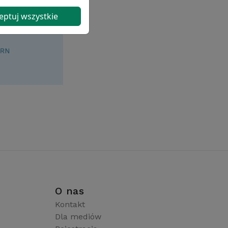
eptuj wszystkie
i
O nas
Kontakt
Dla mediów