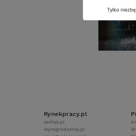
Tylko niezb
Rynekpracy.pl
P
sedlak.pl
Ar
wynagrodzenia.pl
W