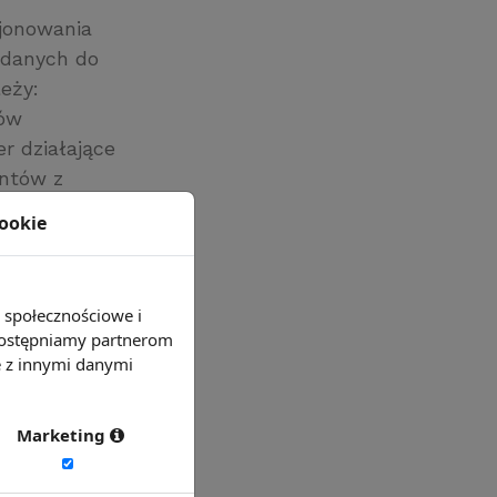
jonowania
 danych do
eży:
sów
r działające
entów z
 W raporcie
cookie
h biur karier
e społecznościowe i
 udostępniamy partnerom
e z innymi danymi
Marketing