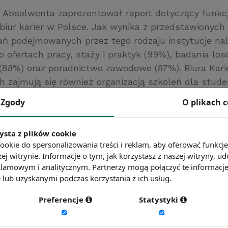
 Absolwenta zaprezentował raport dotyczący funkc
biur karier w Polsce. Jak wynika z przedstawionych
ń podejmowanych przez tego rodzaju instytucje nal
 ofertach pracy, staży i praktyk (99%), badania lo
88%) oraz poradnictwo zawodowe (87%). Biura Karie
ch zajmują się również organizacją szkoleń dla stud
zania się po rynku pracy oraz kompetencji miękkich.
Zgody
O plikach 
endacje służące poprawie efektywności akademickic
ich użyteczności dla studentów.
ysta z plików cookie
łówna Nauki i Szkolnictwa Wyższego
ookie do spersonalizowania treści i reklam, aby oferować funkcj
ć więcej?
Zobacz więcej wiadomości
ej witrynie. Informacje o tym, jak korzystasz z naszej witryny,
lamowym i analitycznym. Partnerzy mogą połączyć te informacj
lub uzyskanymi podczas korzystania z ich usług.
Preferencje
Statystyki