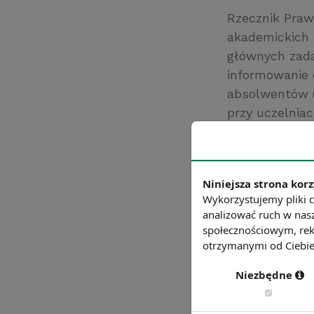
Rzecznik Praw
akademickich 
głównych zada
informowanie o
absolwentów (
przy uczelnia
zakresu porus
zawarto rekom
i zwiększaniu 
Niniejsza strona korz
Źródło: Rada G
Wykorzystujemy pliki c
Chcesz wiedzie
analizować ruch w nasz
społecznościowym, rek
otrzymanymi od Ciebie 
Niezbędne