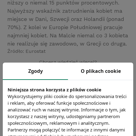
niższy o niemal 15 punktów procentowych.
Najwyższy wskaźnik zatrudnienia kobiet ma
miejsce w Dani, Szwecji oraz Holandii (ponad
70%). Z kolei w Europie Południowej pracuje
najmniej kobiet. Na Malcie niemal co 3 kobieta
nie realizuje się zawodowo, w Grecji co druga.
Źródło: Eurostat
Chcesz wiedzieć więcej?
Zobacz więcej wiadomości
Zgody
O plikach cookie
Niniejsza strona korzysta z plików cookie
Wykorzystujemy pliki cookie do spersonalizowania treści
i reklam, aby oferować funkcje społecznościowe i
analizować ruch w naszej witrynie. Informacje o tym, jak
korzystasz z naszej witryny, udostępniamy partnerom
społecznościowym, reklamowym i analitycznym.
Partnerzy mogą połączyć te informacje z innymi danymi