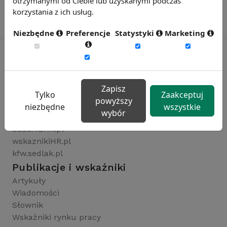
otrzymanymi od Ciebie lub uzyskanymi podczas
korzystania z ich usług.
Niezbędne
Preferencje
Statystyki
Marketing
Rynekpracy.pl
Zapisz
sedlak.pl
Tylko
Zaakceptuj
powyższy
wynagrodzenia.pl
niezbędne
wszystkie
wybór
raportyplacowe.pl
badaniaHR.pl
wskaznikiHR.pl
kfw.sedlak.pl
Publikacje i wskaźniki
Artykuły
Wiadomości
Słownik
Wskaźniki rynku pracy