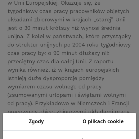
w Unii Europejskiej. Okazuje się, że
tygodniowy czas pracy pracowników objętych
układami zbiorowymi w krajach „starej” Unii
jest o 30 minut krótszy niż wynosi średnia
unijna. Z kolei w państwach, które przystąpiły
do struktur unijnych po 2004 roku tygodniowy
czas pracy był o 90 minut dłuższy niż
przeciętny czas dla całej Unii. Z raportu
wynika również, iż w krajach europejskich
istnieją duże dysproporcje pomiędzy
wymiarem czasu wolnego od pracy
(zsumowanymi urlopami i świętami wolnymi
od pracy). Przykładowo w Niemczech i Francji
pracownicy objęci zbiorowymi układami pracy
mogli liczyć na 40 dni wolnych od pracy, a w
Zgody
O plikach cookie
Belgii tylko na 29. Stanowi to ponad
dwutygodniową różnicę.