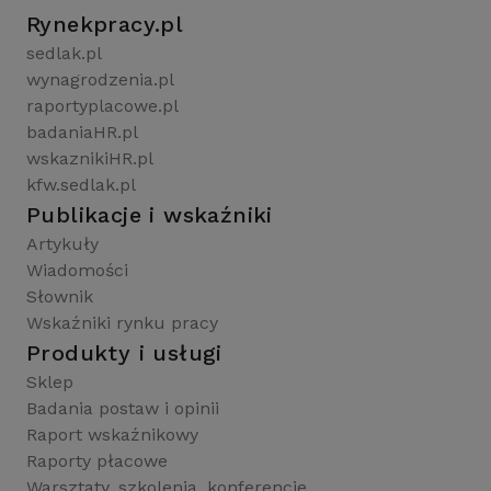
Rynekpracy.pl
sedlak.pl
wynagrodzenia.pl
raportyplacowe.pl
badaniaHR.pl
wskaznikiHR.pl
kfw.sedlak.pl
Publikacje i wskaźniki
Artykuły
Wiadomości
Słownik
Wskaźniki rynku pracy
Produkty i usługi
Sklep
Badania postaw i opinii
Raport wskaźnikowy
Raporty płacowe
Warsztaty, szkolenia, konferencje