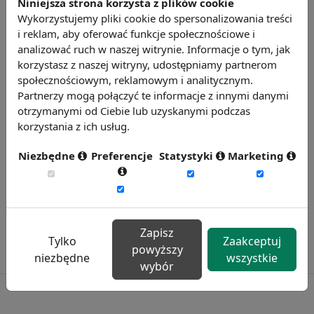
Niniejsza strona korzysta z plików cookie
Źródło: Eurofound
Wykorzystujemy pliki cookie do spersonalizowania treści
i reklam, aby oferować funkcje społecznościowe i
Chcesz wiedzieć więcej?
analizować ruch w naszej witrynie. Informacje o tym, jak
Zobacz więcej wiadomości
korzystasz z naszej witryny, udostępniamy partnerom
społecznościowym, reklamowym i analitycznym.
Partnerzy mogą połączyć te informacje z innymi danymi
otrzymanymi od Ciebie lub uzyskanymi podczas
korzystania z ich usług.
Niezbędne
Preferencje
Statystyki
Marketing
Zapisz
Tylko
Zaakceptuj
powyższy
niezbędne
wszystkie
wybór