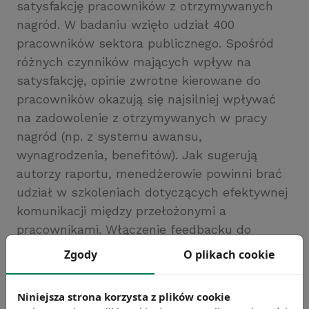
satysfakcję pracowników z otrzymywanych
nagród. W badaniu wzięło udział 400
pracowników sektora publicznego. Spośród
różnych czynników mających wpływ na
satysfakcję, opinie zwrotne kierowane do
pracowników okazują się najsilniej wpływać
na zadowolenie z otrzymywanych w pracy
nagród (np. z systemu awansu,
wynagrodzenia, benefitów). Jak sugerują
autorzy raportu, menedżerowie powinni brać
udział w szkoleniach dotyczących efektywnej
komunikacji między przełożonymi a
pracownikami. Włączenie feedbacku do
praktyk menedżerskich w firmie może się
Zgody
O plikach cookie
przyczynić do podniesienia poziomu
efektywności w organizacji.
Niniejsza strona korzysta z plików cookie
Źródło: Eurofound