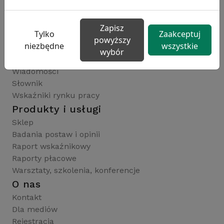
badaniaHR.pl
wskaznikiHR.pl
Zapisz
kfw.sedlak.pl
Tylko
Zaakceptuj
powyższy
Publikacje i wskaźniki
niezbędne
wszystkie
wybór
Artykuły
Wiadomości
Słownik
Wskaźniki rynku pracy
Produkty i usługi
Sklep
Badania postaw i opinii
Raport wskaźnikowy
Raporty płacowe
Warsztaty, szkolenia, konferencje
O nas
Kontakt
Dla mediów
Rejestracja