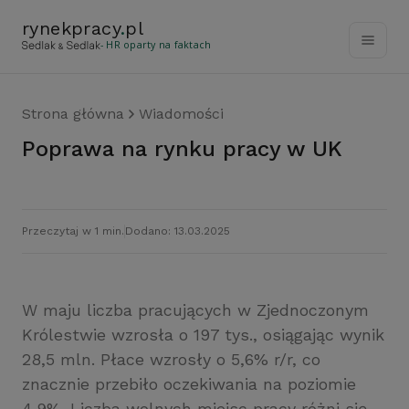
rynekpracy
.
pl
- HR oparty na faktach
Strona główna
Wiadomości
Poprawa na rynku pracy w UK
Przeczytaj w 1 min.
Dodano: 13.03.2025
W maju liczba pracujących w Zjednoczonym
Królestwie wzrosła o 197 tys., osiągając wynik
28,5 mln. Płace wzrosły o 5,6% r/r, co
znacznie przebiło oczekiwania na poziomie
4,9%. Liczba wolnych miejsc pracy różni się