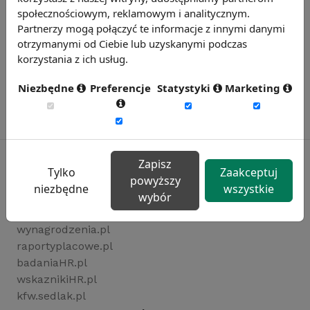
społecznościowym, reklamowym i analitycznym.
Partnerzy mogą połączyć te informacje z innymi danymi
otrzymanymi od Ciebie lub uzyskanymi podczas
korzystania z ich usług.
Niezbędne
Preferencje
Statystyki
Marketing
Zapisz
Tylko
Zaakceptuj
powyższy
niezbędne
wszystkie
Rynekpracy.pl
wybór
sedlak.pl
wynagrodzenia.pl
raportyplacowe.pl
badaniaHR.pl
wskaznikiHR.pl
kfw.sedlak.pl