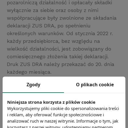
pozarolniczą działalność i opłacały składki
wyłącznie za siebie oraz osoby z nimi
współpracujące były zwolnione ze składania
deklaracji ZUS DRA, po spełnieniu
określonych warunków. Od stycznia 2022 r.
każdy przedsiębiorca, bez względu na
wielkość działalności, jest zobowiązany do
comiesięcznego złożenia takiej deklaracji.
Druk ZUS DRA należy przekazać do 20. dnia
każdego miesiąca.
Źródło: https://businessinsider.com.pl/
Zgody
O plikach cookie
Chcesz wiedzieć więcej?
Zobacz więcej wiadomości
Niniejsza strona korzysta z plików cookie
Wykorzystujemy pliki cookie do spersonalizowania treści
i reklam, aby oferować funkcje społecznościowe i
analizować ruch w naszej witrynie. Informacje o tym, jak
korzystasz z naszej witryny, udostępniamy partnerom