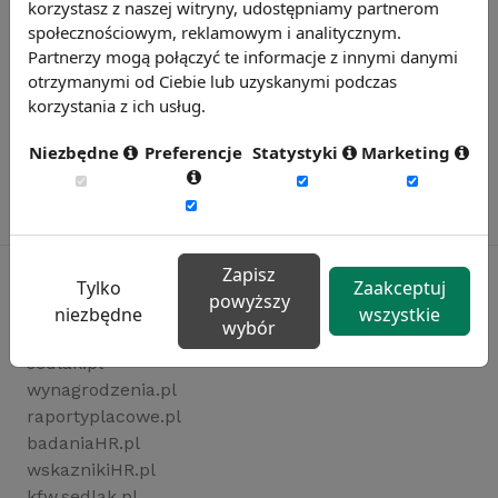
korzystasz z naszej witryny, udostępniamy partnerom
społecznościowym, reklamowym i analitycznym.
Partnerzy mogą połączyć te informacje z innymi danymi
otrzymanymi od Ciebie lub uzyskanymi podczas
korzystania z ich usług.
Niezbędne
Preferencje
Statystyki
Marketing
Zapisz
Tylko
Zaakceptuj
powyższy
niezbędne
wszystkie
wybór
Rynekpracy.pl
sedlak.pl
wynagrodzenia.pl
raportyplacowe.pl
badaniaHR.pl
wskaznikiHR.pl
kfw.sedlak.pl