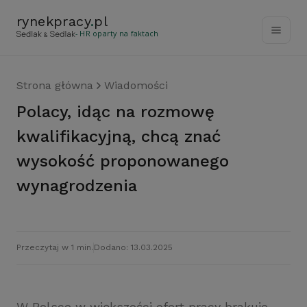
rynekpracy
.
pl
- HR oparty na faktach
Strona główna
Wiadomości
Polacy, idąc na rozmowę
kwalifikacyjną, chcą znać
wysokość proponowanego
wynagrodzenia
Przeczytaj w 1 min.
Dodano: 13.03.2025
W Polsce w większości ofert pracy brakuje