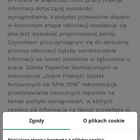
informacji dotyczącej wysokości
wynagrodzenia. Kandydat przeważnie dopiero
w końcowym etapie rekrutacji dowiaduje się
jaka jest wysokość proponowanej pensji.
Czynnikiem przyczyniającym się do skrócenia
procesu rekrutacji byłoby zamieszczenie
informacji na temat zarobków w ogłoszeniu o
pracę. Giełda Papierów Wartościowych w
dokumencie ,,Dobre Praktyki Spółek
Notowanych na GPW 2016” rekomenduje
przedstawianie corocznych raportów na
temat polityki wynagrodzeń, w których
zawiera się informacja na temat przyjętego w
spółce systemu wynagrodzeń. Związek
Zgody
O plikach cookie
Pracodawców i Pracobiorców również
sugeruje rozważenie jawności płac.
Niniejsza strona korzysta z plików cookie